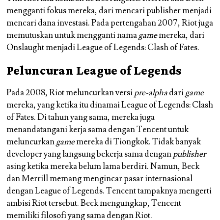
mengganti fokus mereka, dari mencari publisher menjadi
mencari dana investasi. Pada pertengahan 2007, Riot juga
memutuskan untuk mengganti nama
game
mereka, dari
Onslaught menjadi League of Legends: Clash of Fates.
Peluncuran League of Legends
Pada 2008, Riot meluncurkan versi
pre-alpha
dari
game
mereka, yang ketika itu dinamai League of Legends: Clash
of Fates. Di tahun yang sama, mereka juga
menandatangani kerja sama dengan Tencent untuk
meluncurkan
game
mereka di Tiongkok. Tidak banyak
developer yang langsung bekerja sama dengan
publisher
asing ketika mereka belum lama berdiri. Namun, Beck
dan Merrill memang mengincar pasar internasional
dengan League of Legends. Tencent tampaknya mengerti
ambisi Riot tersebut. Beck mengungkap, Tencent
memiliki filosofi yang sama dengan Riot.