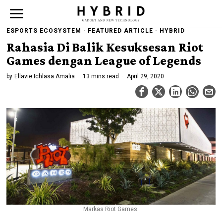
ESPORTS ECOSYSTEM
·
FEATURED ARTICLE
·
HYBRID
Rahasia Di Balik Kesuksesan Riot
Games dengan League of Legends
by
Ellavie Ichlasa Amalia
13 mins read
April 29, 2020
Markas Riot Games.