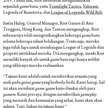
2019. Tahun lalu, Riot mendadak mengumumkan
sejumlah
game
baru, yaitu
Teamfight Tactics
,
Valorant
,
Legends of Runeterra, dan
League of Legends: Wild Rift
.
Justin Hulog, General Manager, Riot Games di Asia
Tenggara, Hong Kong, dan Taiwan
mengungkap, Riot
sebenarnya telah mengembangkan beberapa
game
baru
selama beberapa tahun belakangan. Tentu saja, mereka
juga tidak lupa untuk membangun League of Legends dan
properti intelektual mereka. Dia mengungkap, meski Riot
memiliki banyak ide untuk
game
baru tapi hanya sedikit
yang akhirnya mereka realisasikan.
“Tujuan kami adalah untuk memberikan sesuatu yang
unik pada
genre game
yang berbeda-beda. Kami harap, hal
ini akan membuat
game-game
kami disukai oleh para
gamers
. Kami percaya, dengan memberikan
gameplay
yang menarik dan komunitas yang sehat, kami akan akan
sukses. Tapi, bukan itu tujuan kami.”