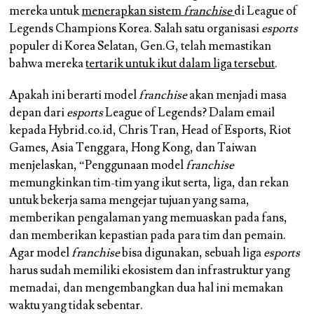
mereka untuk
menerapkan sistem
franchise
di
League of
Legends Champions Korea
. Salah satu organisasi
esports
populer di Korea Selatan, Gen.G, telah memastikan
bahwa mereka
tertarik untuk ikut dalam liga tersebut
.
Apakah ini berarti model
franchise
akan menjadi masa
depan dari
esports
League of Legends? Dalam email
kepada Hybrid.co.id,
Chris Tran, Head of Esports, Riot
Games, Asia Tenggara, Hong Kong, dan Taiwan
menjelaskan, “Penggunaan model
franchise
memungkinkan tim-tim yang ikut serta, liga, dan rekan
untuk bekerja sama mengejar tujuan yang sama,
memberikan pengalaman yang memuaskan pada fans,
dan memberikan kepastian pada para tim dan pemain.
Agar model
franchise
bisa digunakan, sebuah liga
esports
harus sudah memiliki ekosistem dan infrastruktur yang
memadai, dan mengembangkan dua hal ini memakan
waktu yang tidak sebentar.