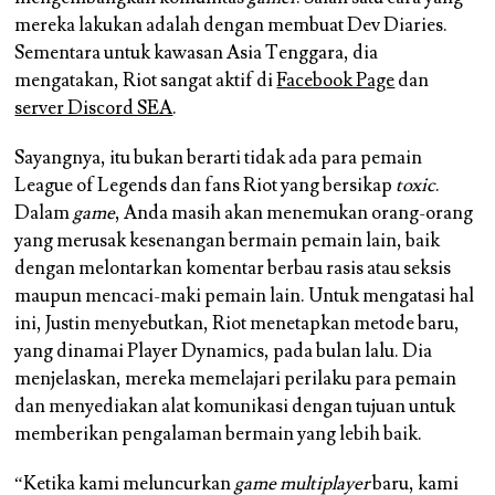
mereka lakukan adalah dengan membuat Dev Diaries.
Sementara untuk kawasan Asia Tenggara, dia
mengatakan, Riot sangat aktif di
Facebook Page
dan
server Discord SEA
.
Sayangnya, itu bukan berarti tidak ada para pemain
League of Legends dan fans Riot yang bersikap
toxic
.
Dalam
game
, Anda masih akan menemukan orang-orang
yang merusak kesenangan bermain pemain lain, baik
dengan melontarkan komentar berbau rasis atau seksis
maupun mencaci-maki pemain lain. Untuk mengatasi hal
ini, Justin menyebutkan, Riot menetapkan metode baru,
yang dinamai Player Dynamics, pada bulan lalu. Dia
menjelaskan, mereka memelajari perilaku para pemain
dan menyediakan alat komunikasi dengan tujuan untuk
memberikan pengalaman bermain yang lebih baik.
“Ketika kami meluncurkan
game multiplayer
baru, kami