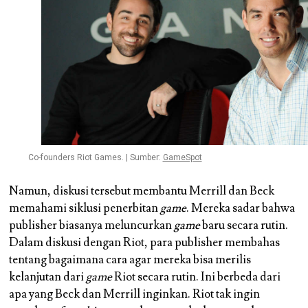
Co-founders Riot Games. | Sumber:
GameSpot
Namun, diskusi tersebut membantu Merrill dan Beck
memahami siklusi penerbitan
game
. Mereka sadar bahwa
publisher biasanya meluncurkan
game
baru secara rutin.
Dalam diskusi dengan Riot, para publisher membahas
tentang bagaimana cara agar mereka bisa merilis
kelanjutan dari
game
Riot secara rutin. Ini berbeda dari
apa yang Beck dan Merrill inginkan. Riot tak ingin