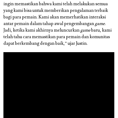
ingin memastikan bahwa kami telah melakukan semua
yang kami bisa untuk memberikan pengalaman terbaik
bagi para pemain. Kami akan memerhatikan interaksi
antar pemain dalam tahap awal pengembangan
game
.
Jadi, ketika kami akhirnya meluncurkan
game
baru, kami
telah tahu cara memastikan para pemain dan komunitas
dapat berkembang dengan baik,” ujar Justin.