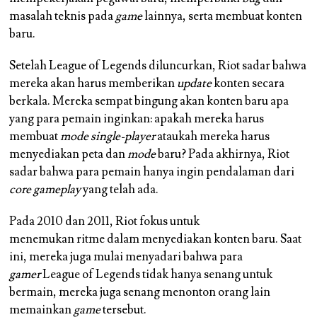
masalah teknis pada
game
lainnya, serta membuat konten
baru.
Setelah League of Legends diluncurkan, Riot sadar bahwa
mereka akan harus memberikan
update
konten secara
berkala. Mereka sempat bingung akan konten baru apa
yang para pemain inginkan: apakah mereka harus
membuat
mode single-player
ataukah mereka harus
menyediakan peta dan
mode
baru? Pada akhirnya, Riot
sadar bahwa para pemain hanya ingin pendalaman dari
core gameplay
yang telah ada.
Pada 2010 dan 2011, Riot fokus untuk
menemukan ritme dalam menyediakan konten baru. Saat
ini, mereka juga mulai menyadari bahwa para
gamer
League of Legends tidak hanya senang untuk
bermain, mereka juga senang menonton orang lain
memainkan
game
tersebut.