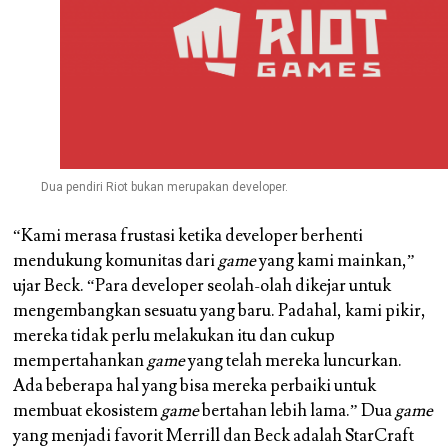
Dua pendiri Riot bukan merupakan developer.
“Kami merasa frustasi ketika developer berhenti
mendukung komunitas dari
game
yang kami mainkan,”
ujar Beck. “Para developer seolah-olah dikejar untuk
mengembangkan sesuatu yang baru. Padahal, kami pikir,
mereka tidak perlu melakukan itu dan cukup
mempertahankan
game
yang telah mereka luncurkan.
Ada beberapa hal yang bisa mereka perbaiki untuk
membuat ekosistem
game
bertahan lebih lama.” Dua
game
yang menjadi favorit Merrill dan Beck adalah StarCraft