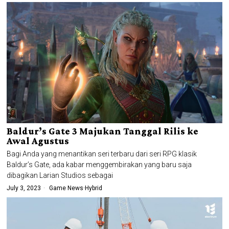
Baldur’s Gate 3 Majukan Tanggal Rilis ke
Awal Agustus
Bagi Anda yang menantikan seri terbaru dari seri RPG klasik
Baldur’s Gate, ada kabar menggembirakan yang baru saja
dibagikan Larian Studios sebagai
July 3, 2023
Game News
·
Hybrid