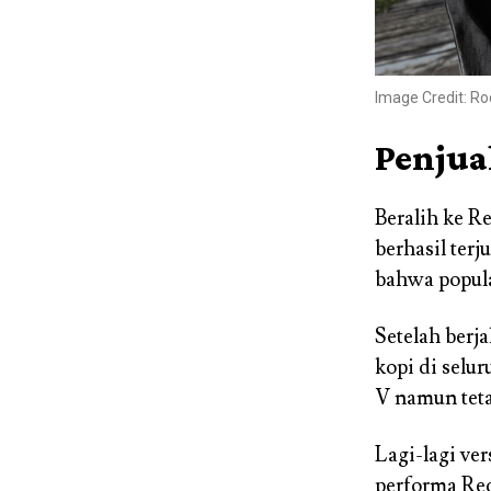
Image Credit: Ro
Penjua
Beralih ke 
berhasil ter
bahwa popul
Setelah berja
kopi di selu
V namun tet
Lagi-lagi ver
performa Red