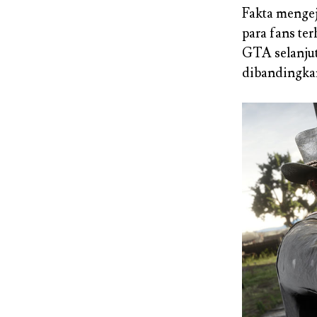
Fakta mengej
para fans te
GTA selanju
dibandingka