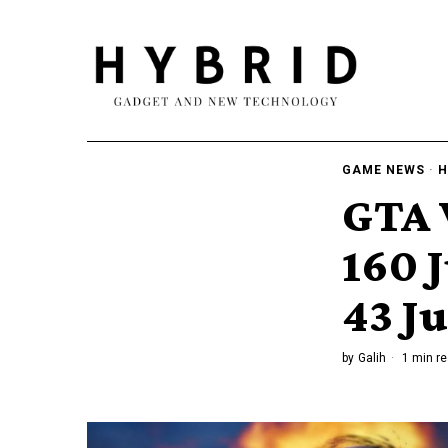
GAME NEWS
·
H
GTA 
160 
43 J
by
Galih
1 min r