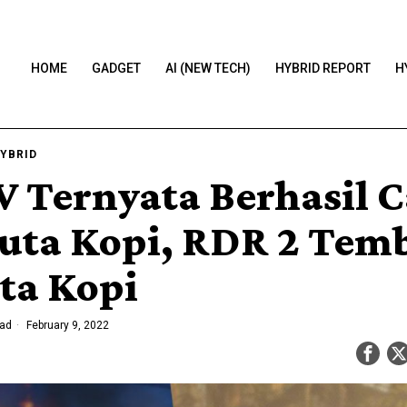
HOME
GADGET
AI (NEW TECH)
HYBRID REPORT
H
YBRID
V Ternyata Berhasil 
Juta Kopi, RDR 2 Tem
uta Kopi
ead
February 9, 2022