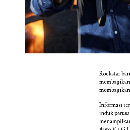
Rockstar ba
membagikan 
membagikan 
Informasi te
induk perus
menampilkan 
Auto V / GT