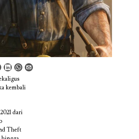
sekaligus
ka kembali
2021 dari
o
and Theft
 hingga