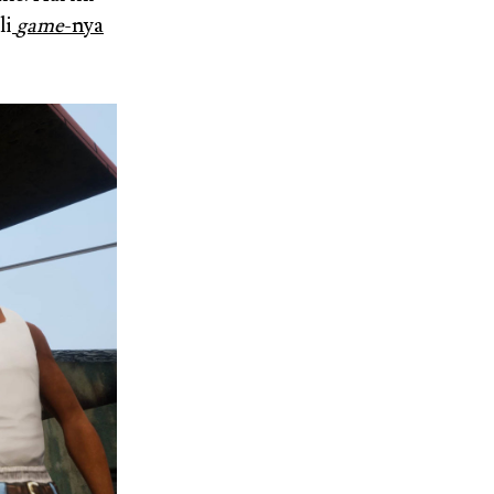
li
game
-nya