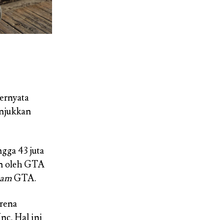
ternyata
unjukkan
ngga 43 juta
an oleh GTA
eam
GTA.
arena
c. Hal ini