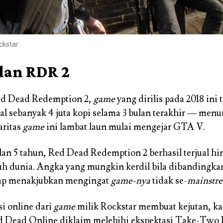
ckstar
lan RDR 2
Red Dead Redemption 2,
game
yang dirilis pada 2018 ini 
jual sebanyak 4 juta kopi selama 3 bulan terakhir — men
aritas
game
ini lambat laun mulai mengejar GTA V.
lan 5 tahun, Red Dead Redemption 2 berhasil terjual hi
ruh dunia. Angka yang mungkin kerdil bila dibandingk
ap menakjubkan mengingat
game-nya
tidak se-
mainstr
si online dari
game
milik Rockstar membuat kejutan, k
 Dead Online diklaim melebihi ekspektasi Take-Two In