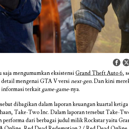
ru saja mengumumkan eksistensi
Grand Theft Auto 6
, 
detail mengenai GTA V versi
next-gen.
Dan kini mere
informasi terkait
game-game
-nya.
rsebut dibagikan dalam laporan keuangan kuartal ketiga 
ahaan, Take-Two Inc. Dalam laporan tersebut Take-Tw
performa dari berbagai judul milik Rockstar yaitu Gr
A Online,
Red Dead Redemption
2 / Red Dead Online,