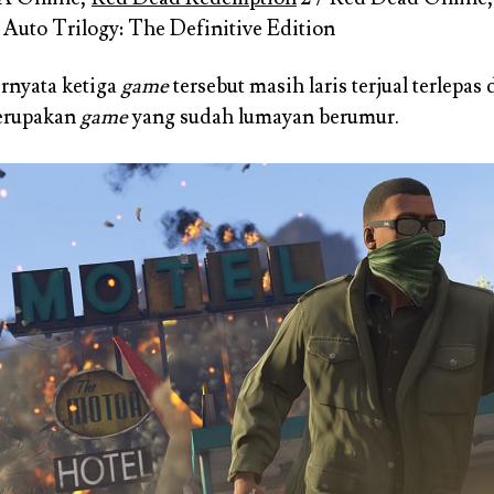
Auto Trilogy: The Definitive Edition
rnyata ketiga
game
tersebut masih laris terjual terlepas 
erupakan
game
yang sudah lumayan berumur.