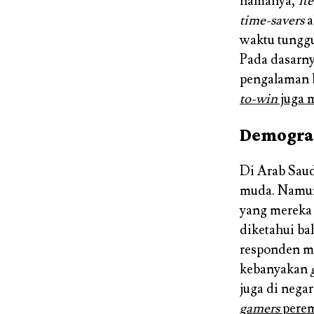
namanya,
it
time-savers
a
waktu tungg
Pada dasarn
pengalaman b
to-win
juga 
Demogra
Di Arab Saud
muda. Namun,
yang mereka 
diketahui b
responden m
kebanyakan
juga di nega
gamers
perem