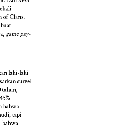
at. Dan
item
ekali —
 of Clans.
buat
ja,
game pay-
n laki-laki
sarkan survei
 tahun,
 45%
an bahwa
udi, tapi
ti bahwa