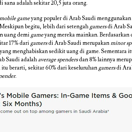
i sana adalah sekitar 20,5 juta orang.
mobile game
yang populer di Arab Saudi menggunakan 
 Meskipun begitu, lebih dari setengah
gamers
di Arab Sa
n uang demi
game
yang mereka mainkan. Berdasarkan d
kitar 17% dari
gamers
di Arab Saudi merupakan
minor sp
yang menghabiskan sedikit uang di game. Sementara it
ab Saudi adalah
average spenders
dan 8% lainnya meru
l itu berarti, sekitar 60% dari keseluruhan
gamers
di Ara
pender
.