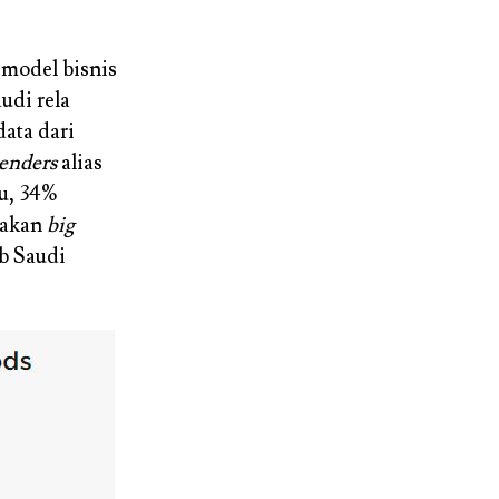
model bisnis
udi rela
ata dari
enders
alias
u, 34%
pakan
big
b Saudi