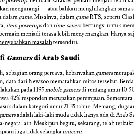
em powerup
membuat karakter pemain menjadi lebih ku
kan mengurangi — atau bahkan menghilangkan sama s
u dalam
game
. Misalnya, dalam
game
RTS, seperti Clash
ya,
item powerups
dan
time-savers
berfungsi untuk mem
ermain menjadi terasa lebih menyenangkan. Hanya sa
menyebabkan masalah
tersendiri.
fi
Gamers
di Arab Saudi
i, sebagian orang percaya, kebanyakan
gamers
merupaka
 data dari Newzoo mematahkan mitos tersebut. Berda
lakukan pada 1.195
mobile gamers
di rentang umur 10-50
ahwa 42% responden merupakan perempuan. Sementara
asuk dalam kategori umur 21-35 tahun. Memang, duga
gamers
adalah laki-laki muda tidak hanya ada di Arab Sa
ra-negara lain. Meskipun begitu, sekarang, telah terbuk
puan juga tidak selangka
unicorn
.