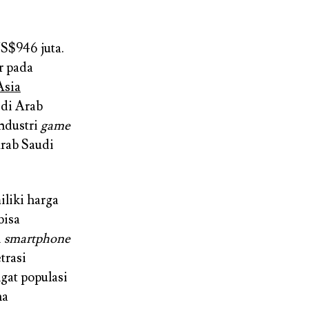
S$946 juta.
r pada
Asia
di Arab
industri
game
Arab Saudi
liki harga
bisa
i
smartphone
trasi
gat populasi
na