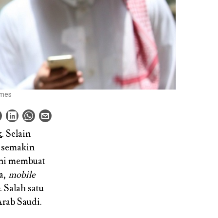
imes
k
. Selain
 semakin
ini membuat
a,
mobile
. Salah satu
Arab Saudi.