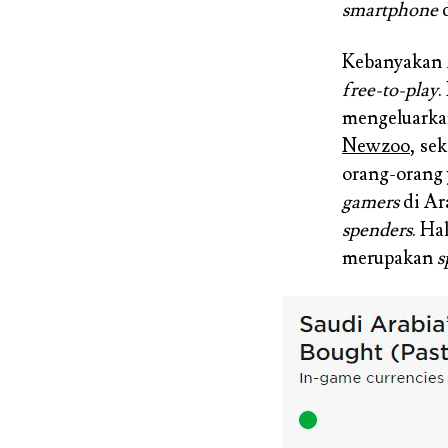
smartphone
d
Kebanyakan
free-to-play
.
mengeluarka
Newzoo
, se
orang-orang 
gamers
di Ar
spenders
. Ha
merupakan
s