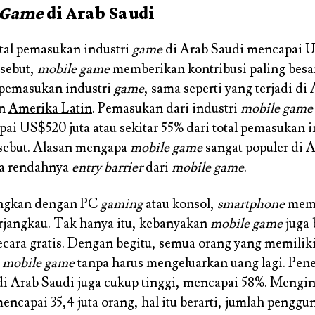
Game
di Arab Saudi
otal pemasukan industri
game
di Arab Saudi mencapai U
rsebut,
mobile game
memberikan kontribusi paling besa
 pemasukan industri
game
, sama seperti yang terjadi di
n
Amerika Latin
. Pemasukan dari industri
mobile game
ai US$520 juta atau sekitar 55% dari total pemasukan 
rsebut. Alasan mengapa
mobile game
sangat populer di 
na rendahnya
entry barrier
dari
mobile game
.
ingkan dengan PC
gaming
atau konsol,
smartphone
memi
erjangkau. Tak hanya itu, kebanyakan
mobile game
juga 
cara gratis. Dengan begitu, semua orang yang memilik
n
mobile game
tanpa harus mengeluarkan uang lagi. Pene
i Arab Saudi juga cukup tinggi, mencapai 58%. Mengin
encapai 35,4 juta orang, hal itu berarti, jumlah penggu