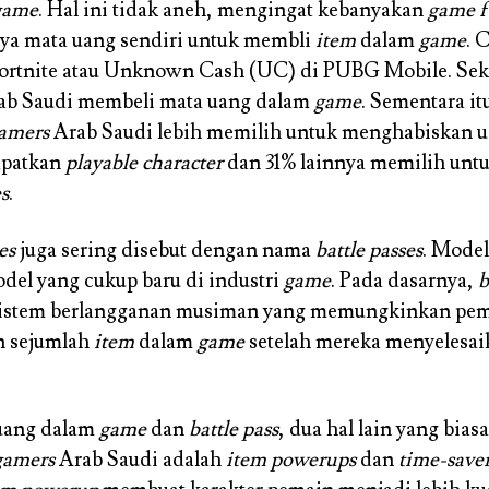
game
. Hal ini tidak aneh, mengingat kebanyakan
game
f
a mata uang sendiri untuk membli
item
dalam
game
. 
Fortnite atau Unknown Cash (UC) di PUBG Mobile. Sek
ab Saudi membeli mata uang dalam
game
. Sementara it
amers
Arab Saudi lebih memilih untuk menghabiskan 
apatkan
playable character
dan 31% lainnya memilih unt
s
.
es
juga sering disebut dengan nama
battle passes
. Model
odel yang cukup baru di industri
game
. Pada dasarnya,
b
istem berlangganan musiman yang memungkinkan pem
 sejumlah
item
dalam
game
setelah mereka menyelesai
 uang dalam
game
dan
battle pass
, dua hal lain yang bias
gamers
Arab Saudi adalah
item powerups
dan
time-save