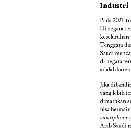
Industri
Pada 2021, t
Di negara te
keseluruhan
Tenggara
da
Saudi mencap
di negara te
adalah kare
Jika diband
yang lebih t
dimainkan se
bisa bermai
smartphone
d
Arab Saudi m