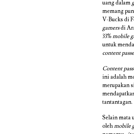
uang dalam
memang puny
V-Bucks di 
gamers
di Ar
33%
mobile g
untuk mend
content passe
Content pass
ini adalah m
merupakan s
mendapatkan
tantantagan.
Selain mata
oleh
mobile 