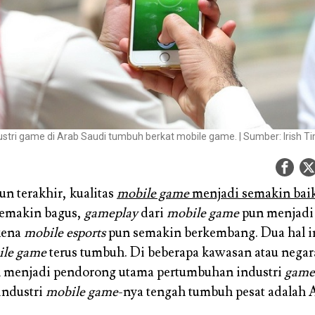
ustri game di Arab Saudi tumbuh berkat mobile game. | Sumber: Irish T
un terakhir, kualitas
mobile game
menjadi semakin bai
semakin bagus,
gameplay
dari
mobile game
pun menjadi
kena
mobile esports
pun semakin berkembang. Dua hal 
ile game
terus tumbuh. Di beberapa kawasan atau negar
 menjadi pendorong utama pertumbuhan industri
game
industri
mobile game
-nya tengah tumbuh pesat adalah 