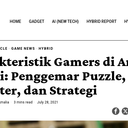
HOME
GADGET
AI (NEW TECH)
HYBRID REPORT
H
ICLE
·
GAME NEWS
·
HYBRID
kteristik Gamers di A
i: Penggemar Puzzle,
ter, dan Strategi
Amalia
3 mins read
July 28, 2021