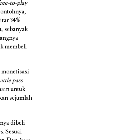
ree-to-play
Contohnya,
itar 34%
u, sebanyak
uangnya
uk membeli
 monetisasi
attle pass
ain untuk
kan sejumlah
anya dibeli
rs
. Sesuai