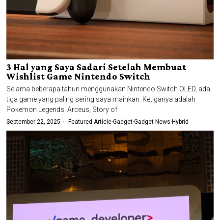
3 Hal yang Saya Sadari Setelah Membuat
Wishlist Game Nintendo Switch
Selama beberapa tahun menggunakan Nintendo Switch OLED, ada
tiga game yang paling sering saya mainkan. Ketiganya adalah
Pokemon Legends: Arceus, Story of
September 22, 2025
Featured Article
·
Gadget
·
Gadget News
·
Hybrid