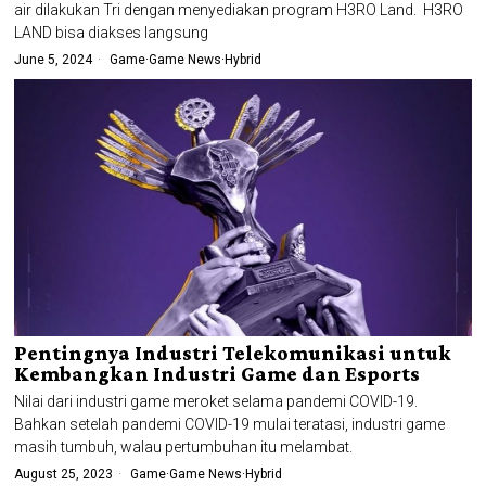
air dilakukan Tri dengan menyediakan program H3RO Land. H3RO
LAND bisa diakses langsung
June 5, 2024
Game
·
Game News
·
Hybrid
Pentingnya Industri Telekomunikasi untuk
Kembangkan Industri Game dan Esports
Nilai dari industri game meroket selama pandemi COVID-19.
Bahkan setelah pandemi COVID-19 mulai teratasi, industri game
masih tumbuh, walau pertumbuhan itu melambat.
August 25, 2023
Game
·
Game News
·
Hybrid