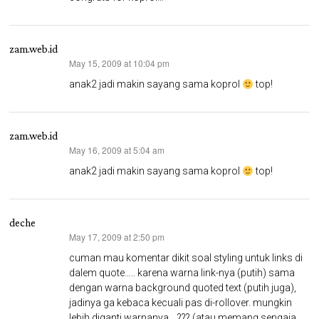
zam.web.id
May 15, 2009 at 10:04 pm
says:
anak2 jadi makin sayang sama koprol
top!
zam.web.id
May 16, 2009 at 5:04 am
says:
anak2 jadi makin sayang sama koprol
top!
deche
May 17, 2009 at 2:50 pm
says:
cuman mau komentar dikit soal styling untuk links di
dalem quote….. karena warna link-nya (putih) sama
dengan warna background quoted text (putih juga),
jadinya ga kebaca kecuali pas di-rollover. mungkin
lebih diganti warnanya….??? (atau memang sengaja