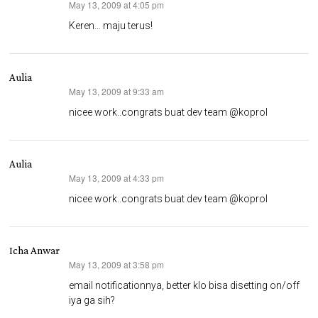
May 13, 2009 at 4:05 pm
says:
Keren… maju terus!
Aulia
May 13, 2009 at 9:33 am
says:
nicee work..congrats buat dev team @koprol
Aulia
May 13, 2009 at 4:33 pm
says:
nicee work..congrats buat dev team @koprol
Icha Anwar
May 13, 2009 at 3:58 pm
says:
email notificationnya, better klo bisa disetting on/off
iya ga sih?