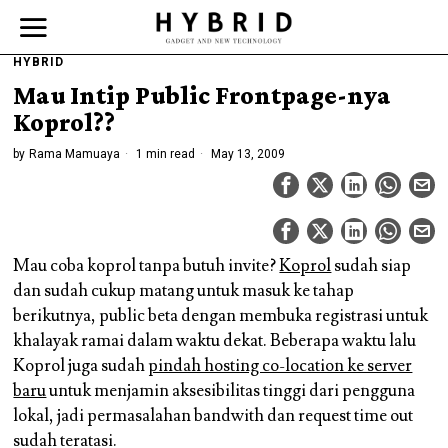
HYBRID
Mau Intip Public Frontpage-nya
Koprol??
by
Rama Mamuaya
1 min read
May 13, 2009
Mau coba koprol tanpa butuh invite?
Koprol
sudah siap
dan sudah cukup matang untuk masuk ke tahap
berikutnya, public beta dengan membuka registrasi untuk
khalayak ramai dalam waktu dekat. Beberapa waktu lalu
Koprol juga sudah
pindah hosting co-location ke server
baru
untuk menjamin aksesibilitas tinggi dari pengguna
lokal, jadi permasalahan bandwith dan request time out
sudah teratasi.