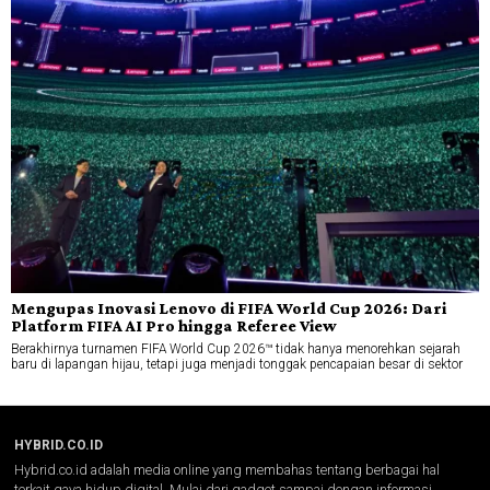
Mengupas Inovasi Lenovo di FIFA World Cup 2026: Dari
Platform FIFA AI Pro hingga Referee View
Berakhirnya turnamen FIFA World Cup 2026™ tidak hanya menorehkan sejarah
baru di lapangan hijau, tetapi juga menjadi tonggak pencapaian besar di sektor
HYBRID.CO.ID
Hybrid.co.id adalah media online yang membahas tentang berbagai hal
terkait gaya hidup digital. Mulai dari gadget sampai dengan informasi