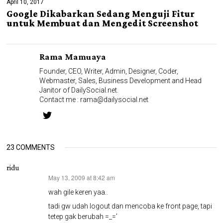
April 10, 2017
Google Dikabarkan Sedang Menguji Fitur
untuk Membuat dan Mengedit Screenshot
Rama Mamuaya
Founder, CEO, Writer, Admin, Designer, Coder,
Webmaster, Sales, Business Development and Head
Janitor of DailySocial.net.
Contact me :
rama@dailysocial.net
23 COMMENTS
ridu
May 13, 2009 at 8:42 am
says:
wah gile keren yaa..
tadi gw udah logout dan mencoba ke front page, tapi
tetep gak berubah =_=’