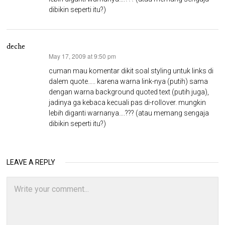
dibikin seperti itu?)
deche
May 17, 2009 at 9:50 pm
says:
cuman mau komentar dikit soal styling untuk links di
dalem quote….. karena warna link-nya (putih) sama
dengan warna background quoted text (putih juga),
jadinya ga kebaca kecuali pas di-rollover. mungkin
lebih diganti warnanya….??? (atau memang sengaja
dibikin seperti itu?)
LEAVE A REPLY