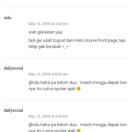
ridu
May 13, 2009 at 3:42 pm
says:
wah gile keren yaa..
tadi gw udah logout dan mencoba ke front page, tapi
tetep gak berubah =_=’
dailysocial
May 13, 2009 at 8:44 am
says:
@ridu haha iya belom duu… masih minggu depan live-
nya. Ini cuma spoiler ajah
dailysocial
May 13, 2009 at 3:44 pm
says:
@ridu haha iya belom duu… masih minggu depan live-
nya. Ini cuma spoiler ajah