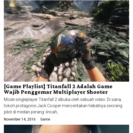
[Game Playlist] Titanfall 2 Adalah Game
Wajib Penggemar Multiplayer Shooter
Mode singleplayer Titanfall 2 dibuka oleh sebuah video. Di sana,
tokoh protagonis Jack Cooper menceritakan hebatnya seorang
pilot di medan perang: lincah,
November 14, 2016
Game