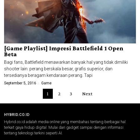
[Game Playlist] Impresi Battlefield 1 Open
Beta
Bagi fans, Battlefield menawarkan banyak hal yang tidak dimiliki
shooter lain: perang berskala besar, grafis superior, dan
tersedianya beragam kendaraan perang. Tapi
September 5, 2016
Game
1
2
3
Next
HYBRID.CO.ID
Hybrid.co.id adalah media online yang membahas tentang berbagai hal
terkait gaya hidup digital. Mulai dari gadget sampai dengan informasi
tentang teknologi terkini seperti AI.