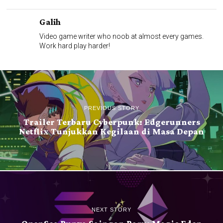
Galih
Video game writer who noob at almost every games.
Work hard play harder!
PREVIOUS STORY
Trailer Terbaru Cyberpunk: Edgerunners
Netflix Tunjukkan Kegilaan di Masa Depan
NEXT STORY