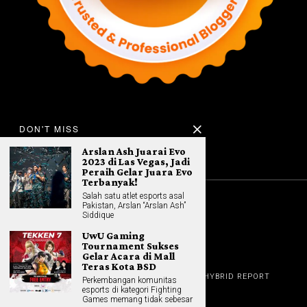
DON'T MISS
Arslan Ash Juarai Evo
2023 di Las Vegas, Jadi
Peraih Gelar Juara Evo
Terbanyak!
Salah satu atlet esports asal
Pakistan, Arslan “Arslan Ash”
©
2026
All rights reserved. Hybrid.co.id
Siddique
UwU Gaming
Tournament Sukses
Gelar Acara di Mall
GADGET
Teras Kota BSD
HOME
REVIEW
GAME NEWS
AI (NEW TECH)
HYBRID REPORT
Perkembangan komunitas
HYBRID LIFESTYLE
ABOUT
esports di kategori Fighting
HOME APPLIANCES
CONTACT
Games memang tidak sebesar