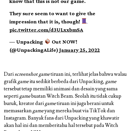
know that this is not our game.
They sure seem to want to give the
impression that it is, though!
pic.twitter.com/d3ULxxbmSA
— Unpacking
Out NOW!
(@UnpackingALife)
January 25, 2022
Dari
screenshot game
tiruan ini, terlihat jelas bahwa walau
grafik
game
itu sedikit berbeda dari Unpacking,
game
tersebut tetap memiliki animasi dan desain yang sama
seperti
game
buatan Witch Beam. Seolah itu tidak cukup
buruk, kreator dari
game
tiruan ini juga berani untuk
memasarkan
game
yang mereka buat via TikTok dan
Instagram. Banyak fans dari Unpacking yang khawatir
akan hal ini dan memberitahu hal tersebut pada Witch