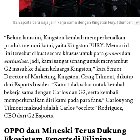
G2 Esports baru saja jalin kerja sama dengan Kingston Fury. | Sumber:
Twi
“Belum lama ini, Kingston kembali memperkenalkan
produk memori kami, yaitu Kingston FURY. Memori di
lini tersebut dibuat secara khusus untuk para
gamers
dan
enthusiast
. Jadi, kami sangat senang untuk menyambut
G2 masuk ke dalam keluarga Kingston,” kata Senior
Director of Marketing, Kingston,
Craig Tilmont
, dikutip
dari Esports Insider. “Kami tidak sabar untuk kembali
bekerja sama dengan Carlos dan G2, serta kembali
memperkenalkan diri kami pada para fans.” Carlos yang
Tilmont maksud adalah
Carlos “ocelote” Rodríguez
,
CEO dari G2 Esports.
OPPO dan Mineski Terus Dukung
Ekosistem
Esports
di Filipina