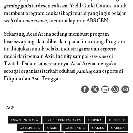
gaming guild
terdesentralisasi, Yield Guild Games, untuk
membuat program edukasi bagi murid yang ingin belajar
web3
dan
metaverse
, menurut laporan ABS CBN.
Sekarang, AcadArena sedang membuat program
beasiswa yang akan diberikan pada lima orang. Program
itu ditujukan untuk pelaku industri
game
dan
esports
,
mulai dari pemain Axie Infinity sampai
streamer
di
Twitch. Dalam
situs resminya
, AcadArena mengaku
sebagai organisasi terkait edukasi
gaming
dan esports di
Filipina dan Asia Tenggara.
TAGS:
ASIA TENGGARA
EKOSISTEM ESPORTS
FILIPINA
FREE FIRE
G2 ESPORTS
GAME
GAME INDIE
GAMES
GARENA