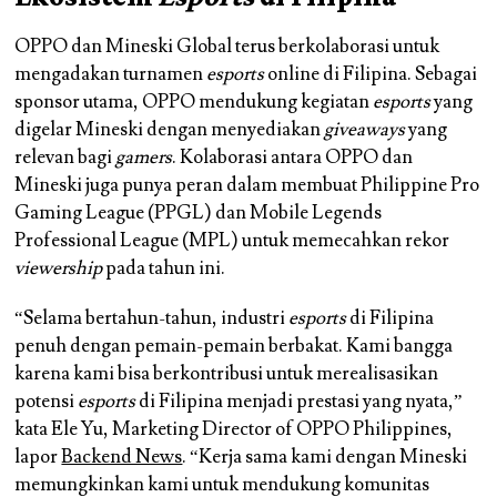
OPPO dan Mineski Global terus berkolaborasi untuk
mengadakan turnamen
esports
online di Filipina. Sebagai
sponsor utama, OPPO mendukung kegiatan
esports
yang
digelar Mineski dengan menyediakan
giveaways
yang
relevan bagi
gamers
. Kolaborasi antara OPPO dan
Mineski juga punya peran dalam membuat
Philippine Pro
Gaming League (PPGL)
dan
Mobile Legends
Professional League (MPL)
untuk memecahkan rekor
viewership
pada tahun ini.
“Selama bertahun-tahun, industri
esports
di Filipina
penuh dengan pemain-pemain berbakat. Kami bangga
karena kami bisa berkontribusi untuk merealisasikan
potensi
esports
di Filipina menjadi prestasi yang nyata,”
kata
Ele Yu
, Marketing Director of OPPO Philippines,
lapor
Backend News
. “Kerja sama kami dengan Mineski
memungkinkan kami untuk mendukung komunitas