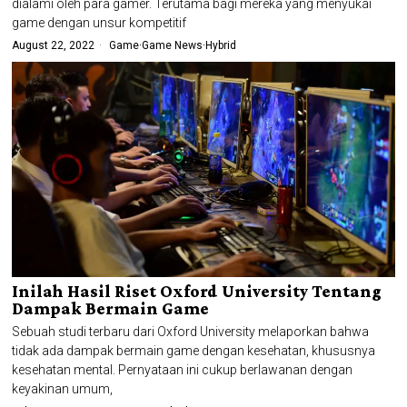
dialami oleh para gamer. Terutama bagi mereka yang menyukai
game dengan unsur kompetitif
August 22, 2022
Game
·
Game News
·
Hybrid
Inilah Hasil Riset Oxford University Tentang
Dampak Bermain Game
Sebuah studi terbaru dari Oxford University melaporkan bahwa
tidak ada dampak bermain game dengan kesehatan, khususnya
kesehatan mental. Pernyataan ini cukup berlawanan dengan
keyakinan umum,