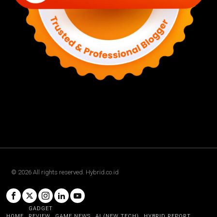
©
2026
All rights reserved. Hybrid.co.id
GADGET
HOME
REVIEW
GAME NEWS
AI (NEW TECH)
HYBRID REPORT