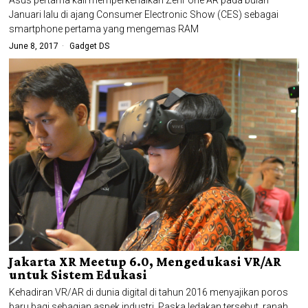
Asus pertama kali memperkenalkan ZenFone AR pada bulan
Januari lalu di ajang Consumer Electronic Show (CES) sebagai
smartphone pertama yang mengemas RAM
June 8, 2017
Gadget DS
Jakarta XR Meetup 6.0, Mengedukasi VR/AR
untuk Sistem Edukasi
Kehadiran VR/AR di dunia digital di tahun 2016 menyajikan poros
baru bagi sebagian aspek industri. Paska ledakan tersebut, ranah