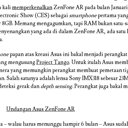
 kali
memperkenalkan
ZenFone AR pada bulan Januari l
ectronic Show (CES) sebagai
smartphone
pertama yan
 8GB. Memang mengagumkan, tapi RAM bukan satu-s
yenangkan yang ada di dalam ZenFone AR, ada satu h
a.
hone
papan atas kreasi Asus ini bakal menjadi perangkat 
yang mengusung
Project Tango
. Untuk itulah Asus me
amera yang memungkin perangkat membuat pemetaan ti
n. Salah satunya adalah lensa Sony IMX318 sebesar 23
teksi gerak dan
depth sensing
. Perangkat juga bakal
a – walau harus menunggu hampir 6 bulan – Asus suda