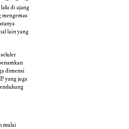
alu di ajang
g mengemas
atunya
al lain yang
seluler
mbenamkan
ga dimensi
MP yang juga
 mendukung
h mulai