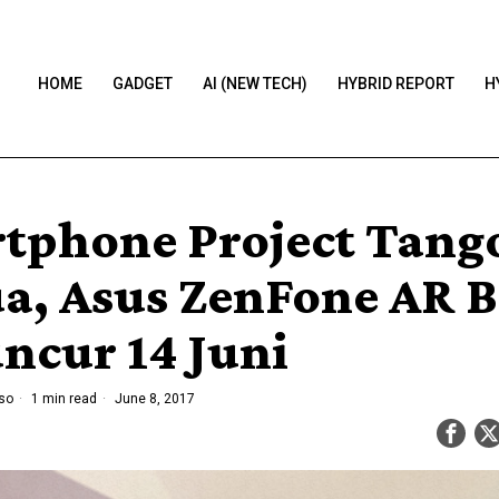
HOME
GADGET
AI (NEW TECH)
HYBRID REPORT
H
tphone Project Tang
a, Asus ZenFone AR B
ncur 14 Juni
so
1 min read
June 8, 2017