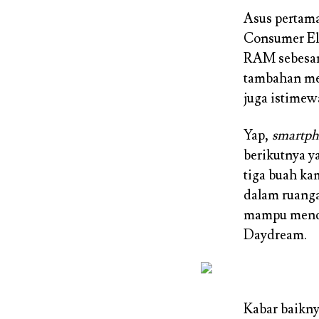
Asus pertama
Consumer El
RAM sebesar
tambahan men
juga istimew
Yap,
smartp
berikutnya 
tiga buah k
dalam ruanga
mampu mende
Daydream.
Kabar baikny