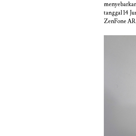
menyebarkan 
tanggal 14 J
ZenFone AR