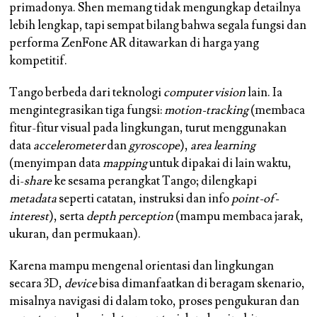
primadonya. Shen memang tidak mengungkap detailnya
lebih lengkap, tapi sempat bilang bahwa segala fungsi dan
performa ZenFone AR ditawarkan di harga yang
kompetitif.
Tango berbeda dari teknologi
computer vision
lain. Ia
mengintegrasikan tiga fungsi:
motion-tracking
(membaca
fitur-fitur visual pada lingkungan, turut menggunakan
data
accelerometer
dan
gyroscope
),
area learning
(menyimpan data
mapping
untuk dipakai di lain waktu,
di-
share
ke sesama perangkat Tango; dilengkapi
metadata
seperti catatan, instruksi dan info
point-of-
interest
), serta
depth perception
(mampu membaca jarak,
ukuran, dan permukaan).
Karena mampu mengenal orientasi dan lingkungan
secara 3D,
device
bisa dimanfaatkan di beragam skenario,
misalnya navigasi di dalam toko, proses pengukuran dan