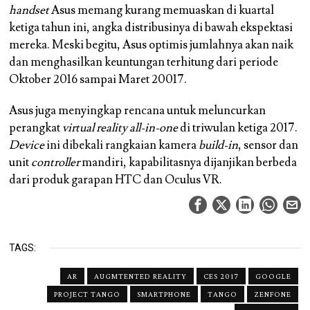
handset
Asus memang kurang memuaskan di kuartal
ketiga tahun ini, angka distribusinya di bawah ekspektasi
mereka. Meski begitu, Asus optimis jumlahnya akan naik
dan menghasilkan keuntungan terhitung dari periode
Oktober 2016 sampai Maret 20017.
Asus juga menyingkap rencana untuk meluncurkan
perangkat
virtual reality all-in-one
di triwulan ketiga 2017.
Device
ini dibekali rangkaian kamera
build-in
, sensor dan
unit
controller
mandiri, kapabilitasnya dijanjikan berbeda
dari produk garapan HTC dan Oculus VR.
TAGS:
AR
AUGMTENTED REALITY
CES 2017
GOOGLE
PROJECT TANGO
SMARTPHONE
TANGO
ZENFONE