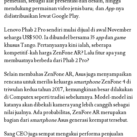
pemetaan, sebagai alat presentasi dan desain, hingga
mendukung permainan video jenis baru; dan
App
-nya
didistribusikan lewat Google Play.
Lenovo Phab 2 Pro sendiri mulai dijual di awal November
seharga US$ 500. Ia dibundel bersama 35
app
dan
game
khusus Tango. Pertanyaanya kini ialah, seberapa
kompetitif-kah harga ZenFone AR? Lalu fitur apa yang
membuatnya berbeda dari Phab 2 Pro?
Selain membahas ZenFone AR, Asus juga menyampaikan
rencana untuk merilis keluarga
smartphone
ZenFone 4 di
triwulan kedua tahun 2017, kemungkinan besar dilakukan
di Computex seperti tradisi sebelumnya. Model-model ini
katanya akan dibekali kamera yang lebih canggih sebagai
nilai jualnya. Ada probabilitas, ZenFore AR merupakan
bagian dari
smartphone
Asus generasi keempat tersebut.
Sang CEO juga sempat mengakui performa penjualan