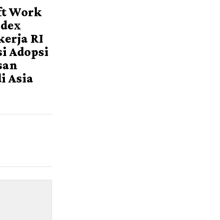
ft Work
ndex
kerja RI
i Adopsi
san
i Asia