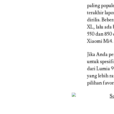
paling popule
terakhir lap
dirilis. Beb
XL, lalu ada
550 dan 850 
Xiaomi Mi4.
Jika Anda p
untuk spesif
dari Lumia 
yang lebih r
pilihan favori