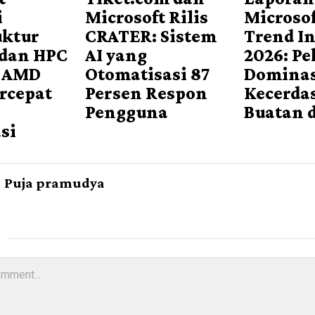
i
Microsoft Rilis
Microso
uktur
CRATER: Sistem
Trend I
 dan HPC
AI yang
2026: Pe
 AMD
Otomatisasi 87
Dominas
rcepat
Persen Respon
Kecerda
Pengguna
Buatan d
si
Puja pramudya