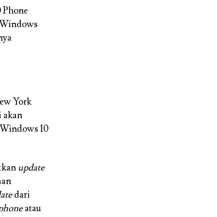
0 Phone
m Windows
nya
New York
i akan
i Windows 10
atkan
update
aan
ate
dari
tphone
atau