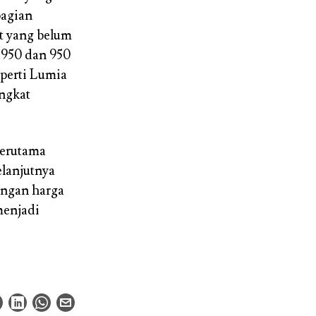
bagian
at yang belum
i 950 dan 950
eperti Lumia
angkat
terutama
lanjutnya
engan harga
menjadi