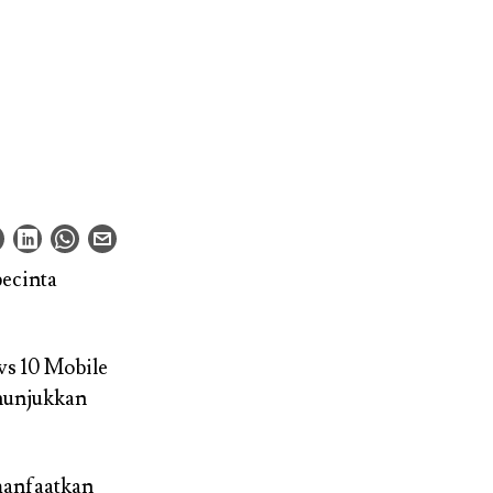
pecinta
s 10 Mobile
enunjukkan
manfaatkan