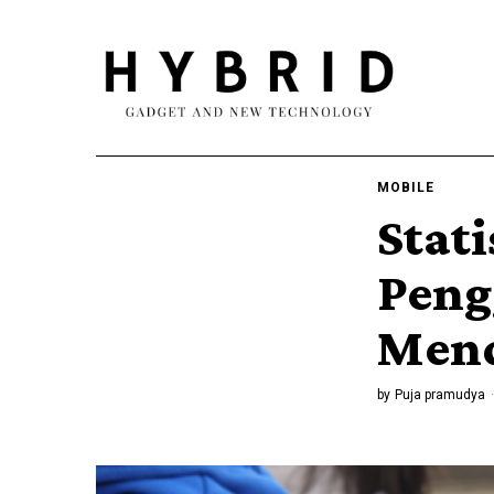
MOBILE
Stat
Peng
Mend
by
Puja pramudya