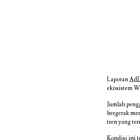
Laporan
AdD
ekosistem W
Jumlah peng
bergerak men
tren yang ter
Kondisi ini