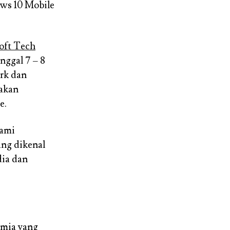
ows 10 Mobile
oft Tech
nggal 7 – 8
ork dan
 akan
e.
Kami
ang dikenal
ia dan
umia yang