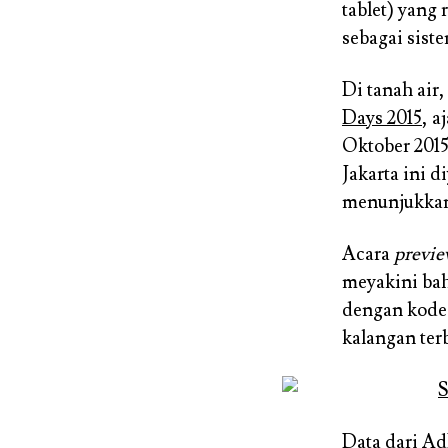
tablet) yang
sebagai sist
Di tanah air
Days 2015
, a
Oktober 2015
Jakarta ini 
menunjukkan
Acara
previ
meyakini bah
dengan kode
kalangan ter
Data dari A