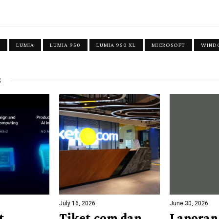
X
LUMIA
LUMIA 950
LUMIA 950 XL
MICROSOFT
WINDO
S
July 16, 2026
June 30, 2026
t
Tiket.com dan
Laporan