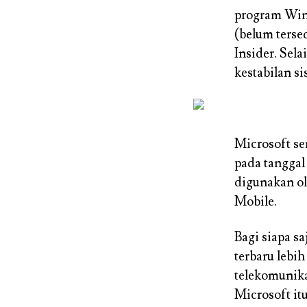
program Win
(belum terse
Insider. Sel
kestabilan s
Microsoft se
pada tanggal
digunakan ol
Mobile.
Bagi siapa s
terbaru lebi
telekomunik
Microsoft it