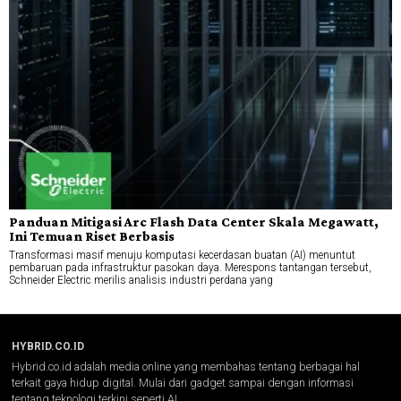
Panduan Mitigasi Arc Flash Data Center Skala Megawatt,
Ini Temuan Riset Berbasis
Transformasi masif menuju komputasi kecerdasan buatan (AI) menuntut
pembaruan pada infrastruktur pasokan daya. Merespons tantangan tersebut,
Schneider Electric merilis analisis industri perdana yang
HYBRID.CO.ID
Hybrid.co.id adalah media online yang membahas tentang berbagai hal
terkait gaya hidup digital. Mulai dari gadget sampai dengan informasi
tentang teknologi terkini seperti AI.