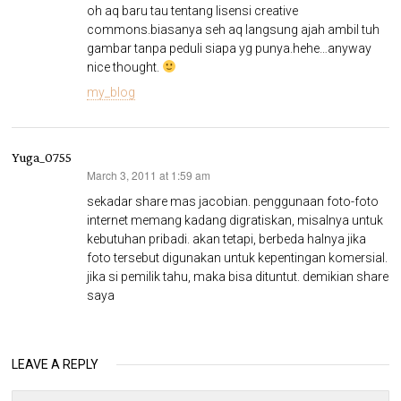
oh aq baru tau tentang lisensi creative
commons.biasanya seh aq langsung ajah ambil tuh
gambar tanpa peduli siapa yg punya.hehe…anyway
nice thought.
my_blog
Yuga_0755
March 3, 2011 at 1:59 am
says:
sekadar share mas jacobian. penggunaan foto-foto
internet memang kadang digratiskan, misalnya untuk
kebutuhan pribadi. akan tetapi, berbeda halnya jika
foto tersebut digunakan untuk kepentingan komersial.
jika si pemilik tahu, maka bisa dituntut. demikian share
saya
LEAVE A REPLY