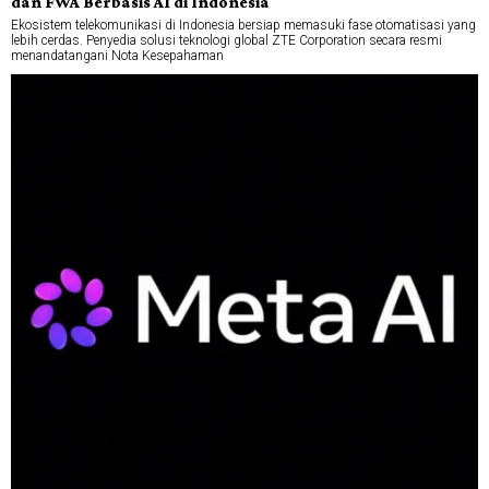
dan FWA Berbasis AI di Indonesia
Ekosistem telekomunikasi di Indonesia bersiap memasuki fase otomatisasi yang
lebih cerdas. Penyedia solusi teknologi global ZTE Corporation secara resmi
menandatangani Nota Kesepahaman