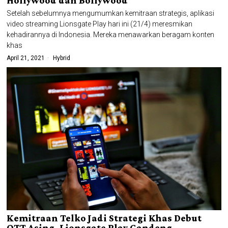
Hollywood dan Bollywood
Setelah sebelumnya mengumumkan kemitraan strategis, aplikasi
video streaming Lionsgate Play hari ini (21/4) meresmikan
kehadirannya di Indonesia. Mereka menawarkan beragam konten
khas
April 21, 2021
Hybrid
Kemitraan Telko Jadi Strategi Khas Debut
OTT Asing, Lionsgate Play Gandeng