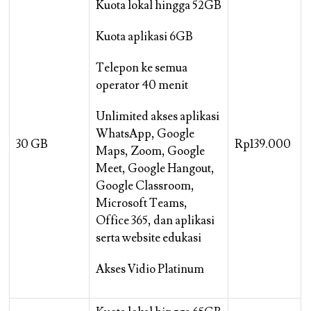
Kuota lokal hingga 52GB
Kuota aplikasi 6GB
Telepon ke semua
operator 40 menit
Unlimited akses aplikasi
WhatsApp, Google
30 GB
Rp139.000
Maps, Zoom, Google
Meet, Google Hangout,
Google Classroom,
Microsoft Teams,
Office 365, dan aplikasi
serta website edukasi
Akses Vidio Platinum