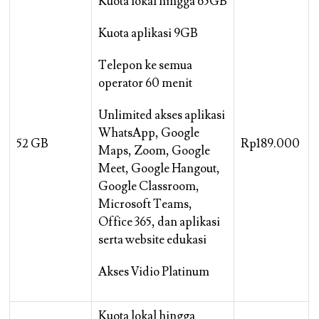
Kuota lokal hingga 65GB
Kuota aplikasi 9GB
Telepon ke semua
operator 60 menit
Unlimited akses aplikasi
WhatsApp, Google
52 GB
Rp189.000
Maps, Zoom, Google
Meet, Google Hangout,
Google Classroom,
Microsoft Teams,
Office 365, dan aplikasi
serta website edukasi
Akses Vidio Platinum
Kuota lokal hingga