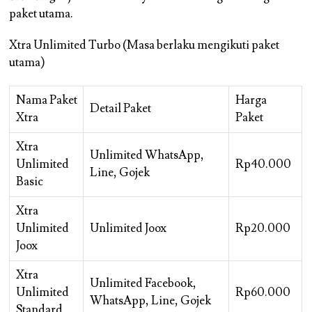
paket utama.
Xtra Unlimited Turbo (Masa berlaku mengikuti paket
utama)
Nama Paket
Harga
Detail Paket
Xtra
Paket
Xtra
Unlimited WhatsApp,
Unlimited
Rp40.000
Line, Gojek
Basic
Xtra
Unlimited
Unlimited Joox
Rp20.000
Joox
Xtra
Unlimited Facebook,
Unlimited
Rp60.000
WhatsApp, Line, Gojek
Standard