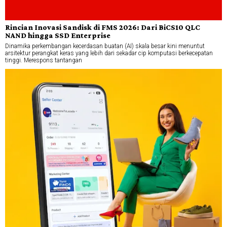
Rincian Inovasi Sandisk di FMS 2026: Dari BiCS10 QLC
NAND hingga SSD Enterprise
Dinamika perkembangan kecerdasan buatan (AI) skala besar kini menuntut
arsitektur perangkat keras yang lebih dari sekadar cip komputasi berkecepatan
tinggi. Merespons tantangan