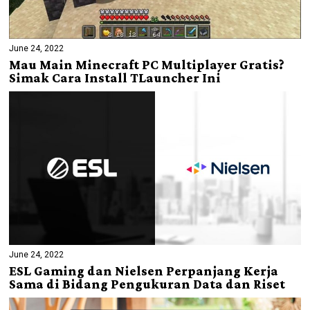
June 24, 2022
Mau Main Minecraft PC Multiplayer Gratis?
Simak Cara Install TLauncher Ini
June 24, 2022
ESL Gaming dan Nielsen Perpanjang Kerja
Sama di Bidang Pengukuran Data dan Riset