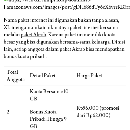
Nama paket internet ini digunakan bukan tanpa alasan,
XL mengumumkan nikmatnya paket internet bersama
melalui
paket Akrab
. Karena paket ini memiliki kuota
besar yang bisa digunakan bersama-sama keluarga. Di sisi
lain, setiap anggota dalam paket Akrab bisa mendapatkan
bonus kuota pribadi.
Total
Detail Paket
Harga Paket
Anggota
Kuota Bersama: 10
GB
Rp56.000 (promosi
2
Bonus Kuota
dari Rp62.000)
Pribadi: Hingga 9
GB