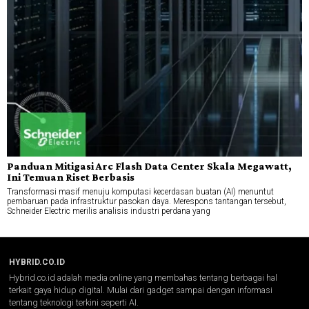
Panduan Mitigasi Arc Flash Data Center Skala Megawatt,
Ini Temuan Riset Berbasis
Transformasi masif menuju komputasi kecerdasan buatan (AI) menuntut
pembaruan pada infrastruktur pasokan daya. Merespons tantangan tersebut,
Schneider Electric merilis analisis industri perdana yang
HYBRID.CO.ID
Hybrid.co.id adalah media online yang membahas tentang berbagai hal
terkait gaya hidup digital. Mulai dari gadget sampai dengan informasi
tentang teknologi terkini seperti AI.