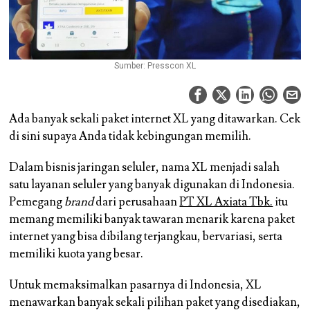
Sumber: Presscon XL
Ada banyak sekali paket internet XL yang ditawarkan. Cek
di sini supaya Anda tidak kebingungan memilih.
Dalam bisnis jaringan seluler, nama XL menjadi salah
satu layanan seluler yang banyak digunakan di Indonesia.
Pemegang
brand
dari perusahaan
PT XL Axiata Tbk.
itu
memang memiliki banyak tawaran menarik karena paket
internet yang bisa dibilang terjangkau, bervariasi, serta
memiliki kuota yang besar.
Untuk memaksimalkan pasarnya di Indonesia, XL
menawarkan banyak sekali pilihan paket yang disediakan,