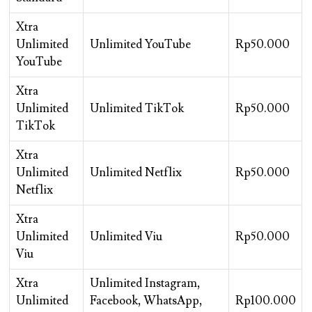
Xtra
Unlimited
Unlimited YouTube
Rp50.000
YouTube
Xtra
Unlimited
Unlimited TikTok
Rp50.000
TikTok
Xtra
Unlimited
Unlimited Netflix
Rp50.000
Netflix
Xtra
Unlimited
Unlimited Viu
Rp50.000
Viu
Xtra
Unlimited Instagram,
Unlimited
Facebook, WhatsApp,
Rp100.000