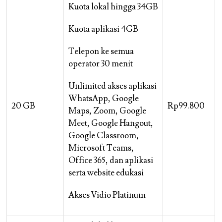
Kuota lokal hingga 34GB
Kuota aplikasi 4GB
Telepon ke semua
operator 30 menit
Unlimited akses aplikasi
WhatsApp, Google
20 GB
Rp99.800
Maps, Zoom, Google
Meet, Google Hangout,
Google Classroom,
Microsoft Teams,
Office 365, dan aplikasi
serta website edukasi
Akses Vidio Platinum