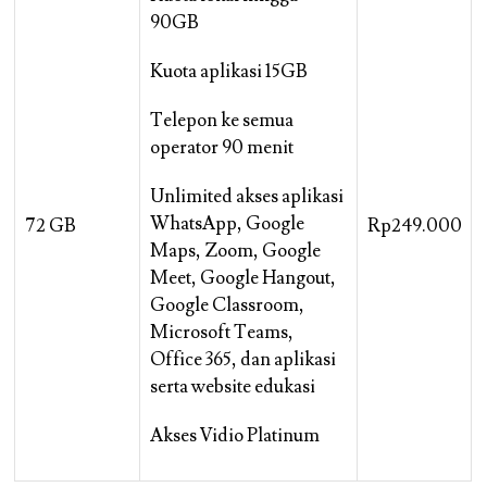
90GB
Kuota aplikasi 15GB
Telepon ke semua
operator 90 menit
Unlimited akses aplikasi
WhatsApp, Google
72 GB
Rp249.000
Maps, Zoom, Google
Meet, Google Hangout,
Google Classroom,
Microsoft Teams,
Office 365, dan aplikasi
serta website edukasi
Akses Vidio Platinum