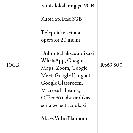
Kuota lokal hingga 19GB
Kuota aplikasi 3GB
Telepon ke semua
operator 20 menit
Unlimited akses aplikasi
WhatsApp, Google
10GB
Rp69.800
Maps, Zoom, Google
Meet, Google Hangout,
Google Classroom,
Microsoft Teams,
Office 365, dan aplikasi
serta website edukasi
Akses Vidio Platinum