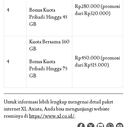
Rp280.000 (promosi
4
Bonus Kuota
dari Rp320.000)
Pribadi: Hingga 45
GB
Kuota Bersama: 160
GB
Rp450.000 (promosi
4
Bonus Kuota
dari Rp515.000)
Pribadi: Hingga 75
GB
Untuk informasi lebih lengkap mengenai detail paket
internet XL Axiata, Anda bisa mengunjungi webiste
resminya di
https://www.xl.co.id/
.