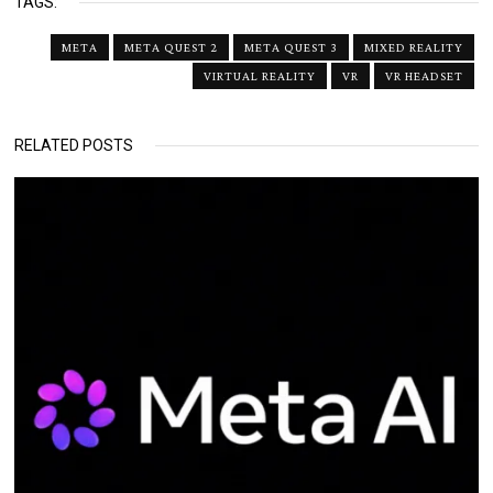
TAGS:
META
META QUEST 2
META QUEST 3
MIXED REALITY
VIRTUAL REALITY
VR
VR HEADSET
RELATED POSTS