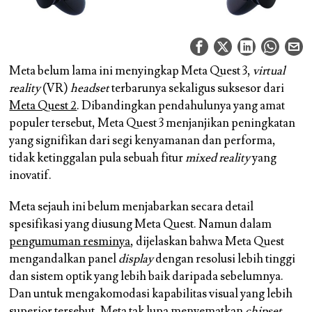
Meta belum lama ini menyingkap Meta Quest 3,
virtual
reality
(VR)
headset
terbarunya sekaligus suksesor dari
Meta Quest 2
. Dibandingkan pendahulunya yang amat
populer tersebut, Meta Quest 3 menjanjikan peningkatan
yang signifikan dari segi kenyamanan dan performa,
tidak ketinggalan pula sebuah fitur
mixed reality
yang
inovatif.
Meta sejauh ini belum menjabarkan secara detail
spesifikasi yang diusung Meta Quest. Namun dalam
pengumuman resminya
, dijelaskan bahwa Meta Quest
mengandalkan panel
display
dengan resolusi lebih tinggi
dan sistem optik yang lebih baik daripada sebelumnya.
Dan untuk mengakomodasi kapabilitas visual yang lebih
superior tersebut, Meta tak lupa menyematkan
chipset