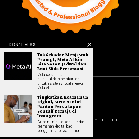
DON'T MISS
Tak Sekadar Menjawab
Prompt, Meta AI Kini
Bisa Susun Jadwal dan
Buat Slide Presentasi
Meta secara resmi
menggulirkan pembaruan
untuk asisten virtual mereka,
Meta AI.
©
2026
All rights reserved. Hybrid.co.id
Tingkatkan Keamanan
Digital, Meta AI Kini
Pantau Percakapan
Sensitif Remaja di
GADGET
Instagram
HOME
REVIEW
GAME NEWS
AI (NEW TECH)
HYBRID REPORT
Guna meningkatkan standar
HYBRID LIFESTYLE
ABOUT
keamanan digital bagi
HOME APPLIANCES
CONTACT
pengguna di bawah umur,