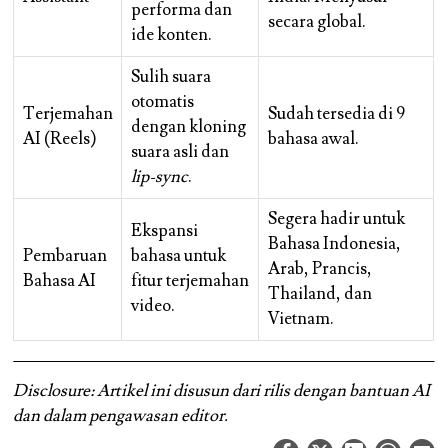
performa dan
secara global.
ide konten.
Sulih suara
otomatis
Terjemahan
Sudah tersedia di 9
dengan kloning
AI (Reels)
bahasa awal.
suara asli dan
lip-sync
.
Segera hadir untuk
Ekspansi
Bahasa Indonesia,
Pembaruan
bahasa untuk
Arab, Prancis,
Bahasa AI
fitur terjemahan
Thailand, dan
video.
Vietnam.
Disclosure: Artikel ini disusun dari rilis dengan bantuan AI
dan dalam pengawasan editor.