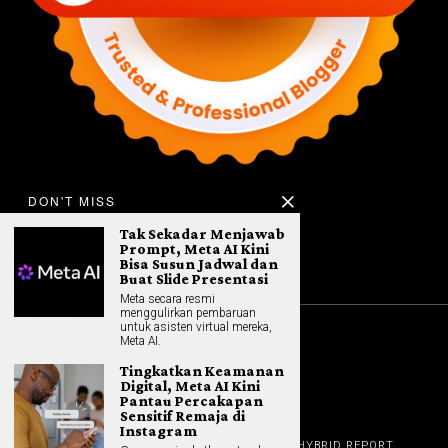
DON'T MISS
Tak Sekadar Menjawab
Prompt, Meta AI Kini
Bisa Susun Jadwal dan
Buat Slide Presentasi
Meta secara resmi
menggulirkan pembaruan
untuk asisten virtual mereka,
Meta AI.
©
2026
All rights reserved. Hybrid.co.id
Tingkatkan Keamanan
Digital, Meta AI Kini
Pantau Percakapan
Sensitif Remaja di
Instagram
GADGET
HOME
REVIEW
GAME NEWS
AI (NEW TECH)
HYBRID REPORT