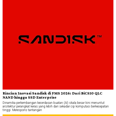
Rincian Inovasi Sandisk di FMS 2026: Dari BiCS10 QLC
NAND hingga SSD Enterprise
Dinamika perkembangan kecerdasan buatan (AI) skala besar kini menuntut
arsitektur perangkat keras yang lebih dari sekadar cip komputasi berkecepatan
tinggi. Merespons tantangan