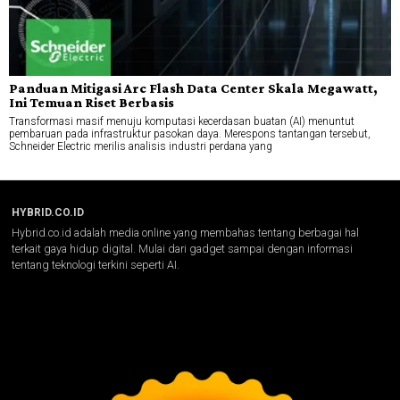
Panduan Mitigasi Arc Flash Data Center Skala Megawatt,
Ini Temuan Riset Berbasis
Transformasi masif menuju komputasi kecerdasan buatan (AI) menuntut
pembaruan pada infrastruktur pasokan daya. Merespons tantangan tersebut,
Schneider Electric merilis analisis industri perdana yang
HYBRID.CO.ID
Hybrid.co.id adalah media online yang membahas tentang berbagai hal
terkait gaya hidup digital. Mulai dari gadget sampai dengan informasi
tentang teknologi terkini seperti AI.