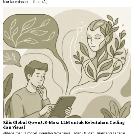
fitur kecerdasan artifisial (AI)
Rilis Global Qwen3.8-Max: LLM untuk Kebutuhan Coding
dan Visual
Alibaba merilis model unggulan terbarunya, Qwen3.8-Max. Dirancang sebagai