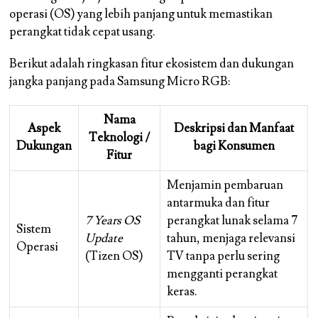
operasi (OS) yang lebih panjang untuk memastikan
perangkat tidak cepat usang.
Berikut adalah ringkasan fitur ekosistem dan dukungan
jangka panjang pada Samsung Micro RGB:
Nama
Aspek
Deskripsi dan Manfaat
Teknologi /
Dukungan
bagi Konsumen
Fitur
Menjamin pembaruan
antarmuka dan fitur
7 Years OS
perangkat lunak selama 7
Sistem
Update
tahun, menjaga relevansi
Operasi
(Tizen OS)
TV tanpa perlu sering
mengganti perangkat
keras.