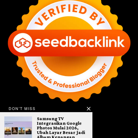
DON'T MISS
Samsung TV
Integrasikan Google
Photos Mulai 2026,
Ubah Layar Besar Jadi
Album Kenangan