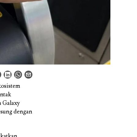
kosistem
ontak
a Galaxy
gsung dengan
gkatkan