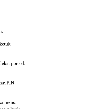
r.
ketuk
ekat ponsel.
kkan PIN
uka menu