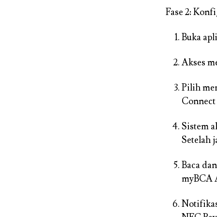
Fase 2: Konf
Buka apl
Akses me
Pilih me
Connect
Sistem a
Setelah 
Baca dan
myBCA 
Notifika