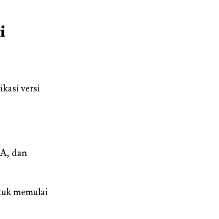
i
kasi versi
CA, dan
ntuk memulai