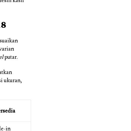
esin kasir
h8
suaikan
varian
el
putar.
atkan
si ukuran,
rsedia
e-in