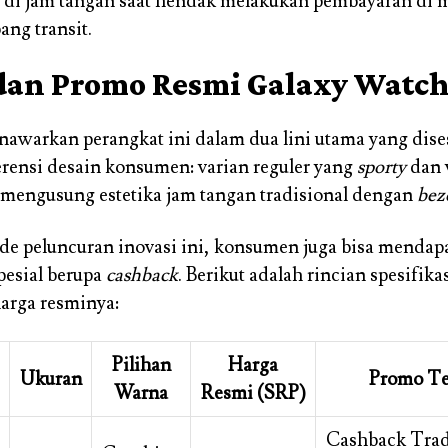
di jam tangan saat hendak melakukan pembayaran di m
ang transit.
dan Promo Resmi Galaxy Watc
warkan perangkat ini dalam dua lini utama yang dise
rensi desain konsumen: varian reguler yang
sporty
dan 
 mengusung estetika jam tangan tradisional dengan
bez
de peluncuran inovasi ini, konsumen juga bisa mendap
esial berupa
cashback
. Berikut adalah rincian spesifika
arga resminya:
Pilihan
Harga
Ukuran
Promo Te
Warna
Resmi (SRP)
Cashback Trad