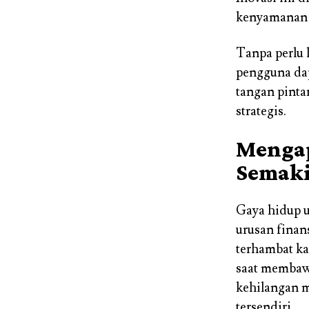
kenyamanan p
Tanpa perlu 
pengguna da
tangan pinta
strategis.
Mengap
Semaki
Gaya hidup u
urusan finans
terhambat ka
saat membawa
kehilangan m
tersendiri.