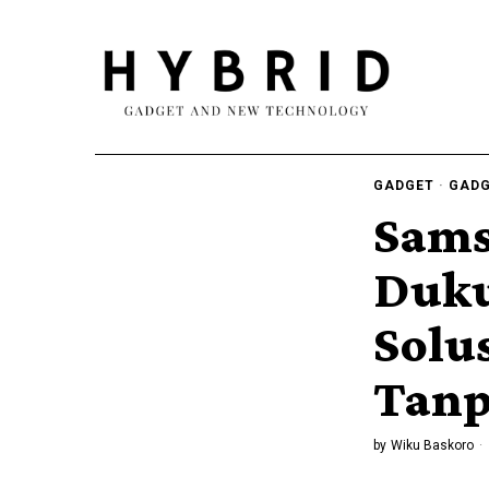
GADGET
·
GADG
Sams
Duku
Solu
Tanp
by
Wiku Baskoro