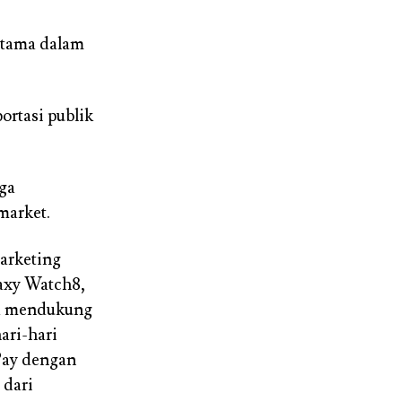
 utama dalam
ortasi publik
ga
market.
Marketing
axy Watch8,
a mendukung
ari-hari
Pay dengan
 dari