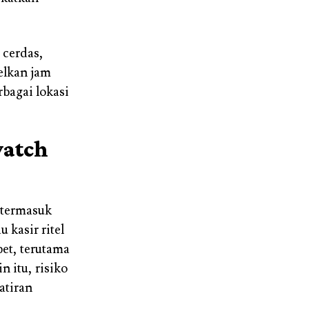
 cerdas,
elkan jam
rbagai lokasi
watch
, termasuk
 kasir ritel
et, terutama
 itu, risiko
atiran