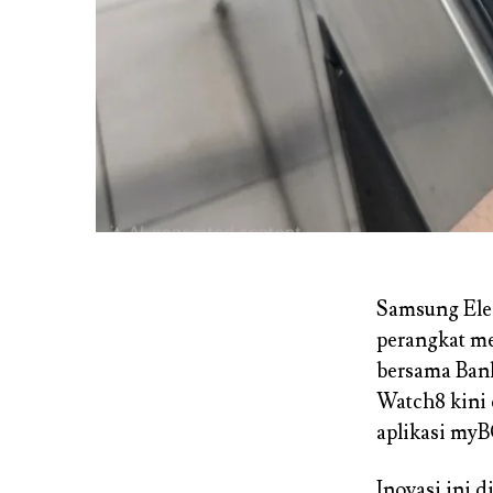
Samsung Ele
perangkat me
bersama Bank
Watch8 kini 
aplikasi my
Inovasi ini 