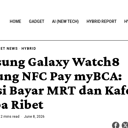
HOME
GADGET
AI (NEW TECH)
HYBRID REPORT
H
ET NEWS
·
HYBRID
ung Galaxy Watch8
ng NFC Pay myBCA:
si Bayar MRT dan Kaf
a Ribet
2 mins read
June 8, 2026