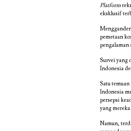
Platform
rekr
eksklusif ter
Menggandeng 
pemetaan kom
pengalaman n
Survei yang 
Indonesia de
Satu temuan 
Indonesia me
persepsi kea
yang mereka 
Namun, terda