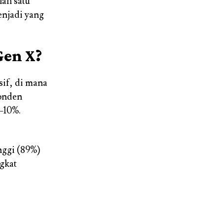
lah satu
enjadi yang
Gen X?
sif, di mana
ponden
–10%.
nggi (89%)
gkat