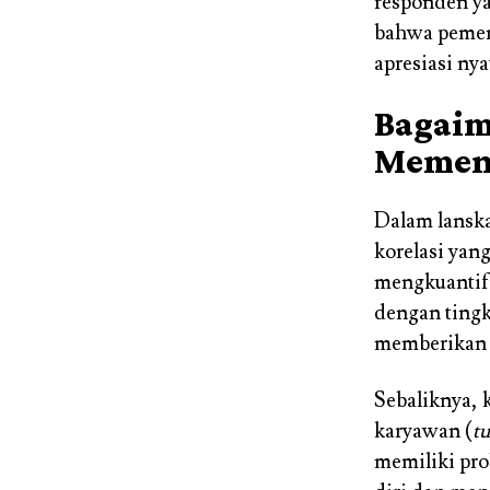
responden ya
bahwa pemen
apresiasi ny
Bagaim
Memeng
Dalam lanska
korelasi yang
mengkuantifi
dengan tingk
memberikan u
Sebaliknya, 
karyawan (
t
memiliki pro