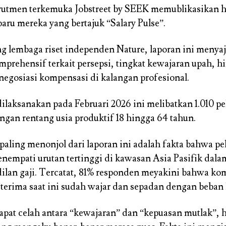
utmen terkemuka Jobstreet by SEEK memublikasikan has
baru mereka yang bertajuk “Salary Pulse”.
lembaga riset independen Nature, laporan ini menya
prehensif terkait persepsi, tingkat kewajaran upah, h
egosiasi kompensasi di kalangan profesional.
dilaksanakan pada Februari 2026 ini melibatkan 1.010 pe
ngan rentang usia produktif 18 hingga 64 tahun.
paling menonjol dari laporan ini adalah fakta bahwa pe
nempati urutan tertinggi di kawasan Asia Pasifik dala
dilan gaji. Tercatat, 81% responden meyakini bahwa ko
terima saat ini sudah wajar dan sepadan dengan beban 
pat celah antara “kewajaran” dan “kepuasan mutlak”,