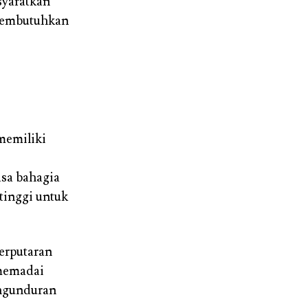
syaratkan
 membutuhkan
memiliki
asa bahagia
 tinggi untuk
perputaran
 memadai
engunduran