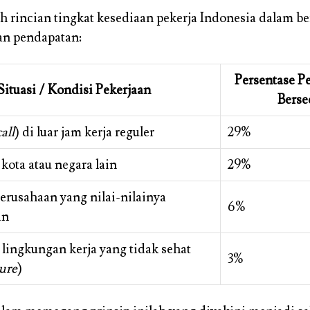
ah rincian tingkat kesediaan pekerja Indonesia dalam 
an pendapatan:
Persentase P
Situasi / Kondisi Pekerjaan
Berse
all
) di luar jam kerja reguler
29%
 kota atau negara lain
29%
perusahaan yang nilai-nilainya
6%
an
 lingkungan kerja yang tidak sehat
3%
ure
)