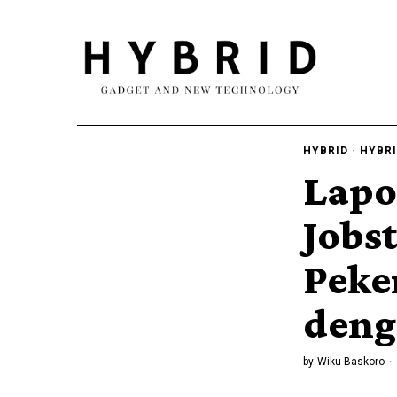
HYBRID
·
HYBRI
Lapo
Jobs
Peke
denga
by
Wiku Baskoro