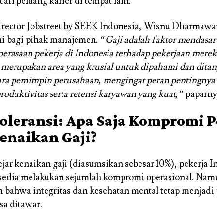
ari peluang karier di tempat lain.
rector Jobstreet by SEEK Indonesia, Wisnu Dharmawa
ini bagi pihak manajemen.
“Gaji adalah faktor mendasar
rasaan pekerja di Indonesia terhadap pekerjaan merek
i merupakan area yang krusial untuk dipahami dan ditan
para pemimpin perusahaan, mengingat peran pentingnya
oduktivitas serta retensi karyawan yang kuat,”
paparny
Toleransi: Apa Saja Kompromi P
enaikan Gaji?
ar kenaikan gaji (diasumsikan sebesar 10%), pekerja I
rsedia melakukan sejumlah kompromi operasional. Nam
bahwa integritas dan kesehatan mental tetap menjadi p
sa ditawar.