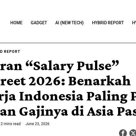
HOME
GADGET
AI (NEW TECH)
HYBRID REPORT
H
D REPORT
ran “Salary Pulse”
treet 2026: Benarkah
rja Indonesia Paling 
n Gajinya di Asia Pas
2 mins read
June 23, 2026