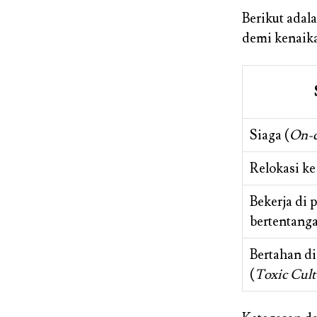
Berikut adal
demi kenaik
Siaga (
On-c
Relokasi ke
Bekerja di 
bertentang
Bertahan di
(
Toxic Cult