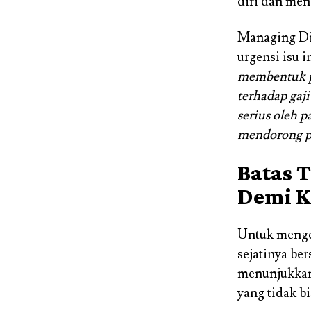
diri dan menc
Managing Di
urgensi isu 
membentuk pe
terhadap gaj
serius oleh 
mendorong pr
Batas 
Demi K
Untuk mengej
sejatinya be
menunjukkan 
yang tidak bi