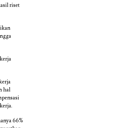
il riset
jikan
ingga
kerja
kerja
m hal
mpensasi
kerja.
 hanya 66%