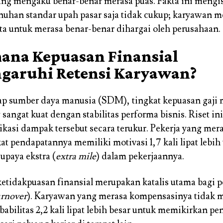
ng mengaku benar-benar merasa puas. Fakta ini mengi
uhan standar upah pasar saja tidak cukup; karyawan
ata untuk merasa benar-benar dihargai oleh perusahaan.
ana Kepuasan Finansial
aruhi Retensi Karyawan?
p sumber daya manusia (SDM), tingkat kepuasan gaji 
 sangat kuat dengan stabilitas performa bisnis. Riset ini
kasi dampak tersebut secara terukur. Pekerja yang mer
at pendapatannya memiliki motivasi 1,7 kali lipat lebih
paya ekstra (
extra mile
) dalam pekerjaannya.
ketidakpuasan finansial merupakan katalis utama bagi 
urnover
). Karyawan yang merasa kompensasinya tidak
babilitas 2,2 kali lipat lebih besar untuk memikirkan p