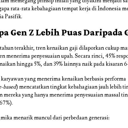
lam memegang prinsip inilah yang diyakini menjadi sa
apa rata-rata kebahagiaan tempat kerja di Indonesia m
ia Pasifik.
a Gen Z Lebih Puas Daripada 
tahun terakhir, tren kenaikan gaji dilaporkan cukup ma
n menerima penyesuaian upah. Secara rinci, 45% res
aikan hingga 5%, dan 39% lainnya naik pada kisaran 6
 karyawan yang menerima kenaikan berbasis performa
e-based
) mencatatkan tingkat kebahagiaan jauh lebih ti
n mereka yang hanya menerima penyesuaian massal tin
(67%).
mika menarik muncul dari perbedaan generasi: