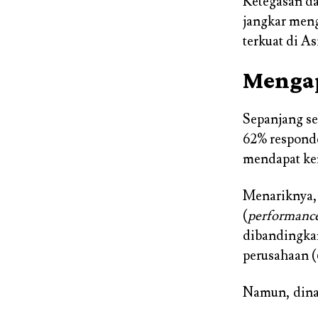
Ketegasan da
jangkar meng
terkuat di As
Mengap
Sepanjang se
62% responde
mendapat ken
Menariknya,
(
performanc
dibandingka
perusahaan 
Namun, dina