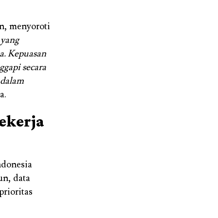
n, menyoroti
 yang
a. Kepuasan
ggapi secara
 dalam
a.
ekerja
ndonesia
un, data
rioritas