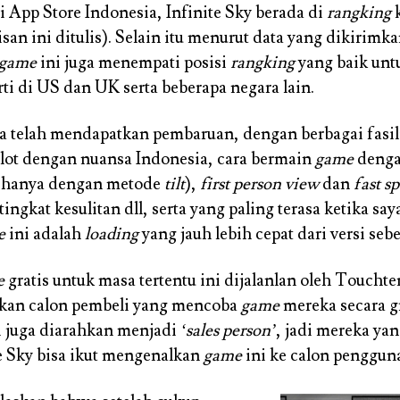
 App Store Indonesia, Infinite Sky berada di
rangking
lisan ini ditulis). Selain itu menurut data yang dikirimk
game
ini juga menempati posisi
rangking
yang baik unt
rti di US dan UK serta beberapa negara lain.
ga telah mendapatkan pembaruan, dengan berbagai fasil
pilot dengan nuansa Indonesia, cara bermain
game
deng
 hanya dengan metode
tilt
),
first person view
dan
fast s
ingkat kesulitan dll, serta yang paling terasa ketika s
e
ini adalah
loading
yang jauh lebih cepat dari versi seb
e
gratis untuk masa tertentu ini dijalanlan oleh Toucht
an calon pembeli yang mencoba
game
mereka secara gr
 juga diarahkan menjadi
‘sales person’
, jadi mereka ya
e Sky bisa ikut mengenalkan
game
ini ke calon pengguna