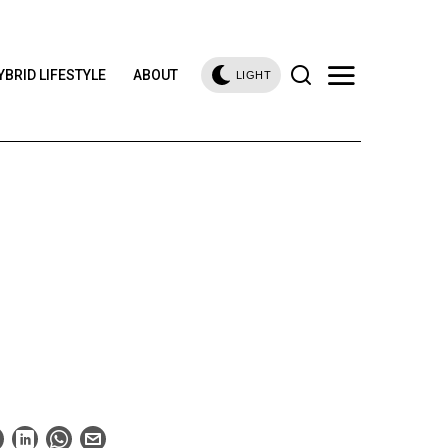
YBRID LIFESTYLE
ABOUT
LIGHT