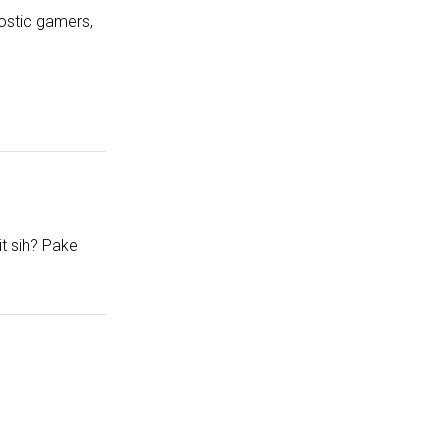
ostic gamers,
it sih? Pake