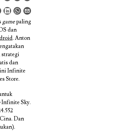
s
game
paling
iOS dan
droid
. Anton
engatakan
 strategi
atis dan
ni Infinite
es Store.
untuk
e
Infinite Sky.
24.552
 Cina. Dan
kukan).