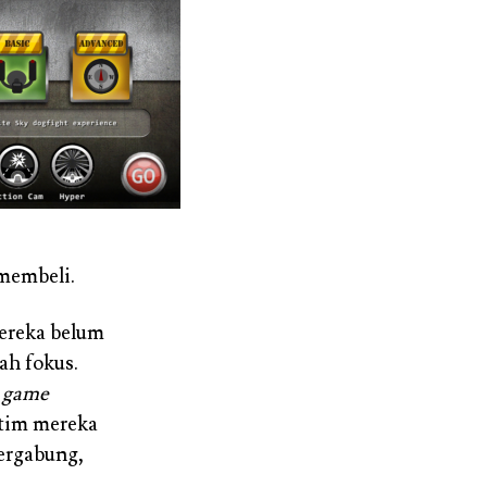
membeli.
ereka belum
ah fokus.
s
game
 tim mereka
bergabung,