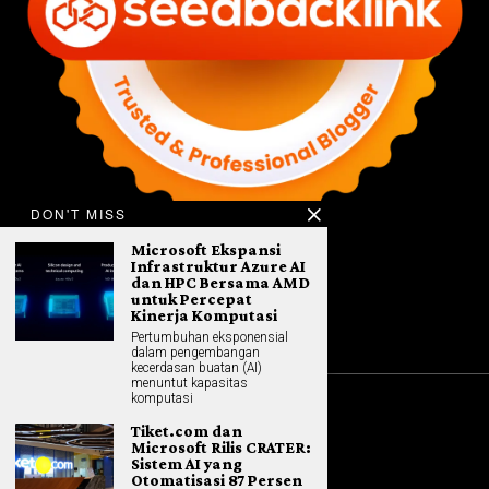
DON'T MISS
Microsoft Ekspansi
Infrastruktur Azure AI
dan HPC Bersama AMD
untuk Percepat
Kinerja Komputasi
Pertumbuhan eksponensial
dalam pengembangan
kecerdasan buatan (AI)
menuntut kapasitas
komputasi
©
2026
All rights reserved. Hybrid.co.id
Tiket.com dan
Microsoft Rilis CRATER:
Sistem AI yang
Otomatisasi 87 Persen