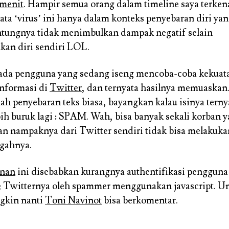
 menit
. Hampir semua orang dalam timeline saya terkena 
ata ‘virus’ ini hanya dalam konteks penyebaran diri yan
ntungnya tidak menimbulkan dampak negatif selain
an diri sendiri LOL.
da pengguna yang sedang iseng mencoba-coba kekuat
nformasi di
Twitter
, dan ternyata hasilnya memuaskan
lah penyebaran teks biasa, bayangkan kalau isinya terny
ebih buruk lagi : SPAM. Wah, bisa banyak sekali korban 
an nampaknya dari Twitter sendiri tidak bisa melakuka
gahnya.
anan
ini disebabkan kurangnya authentifikasi pengguna
e
Twitternya oleh spammer menggunakan javascript. Un
gkin nanti
Toni Navinot
bisa berkomentar.