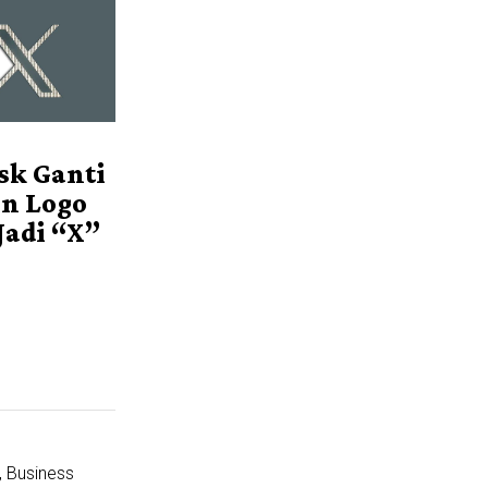
sk Ganti
n Logo
Jadi “X”
, Business