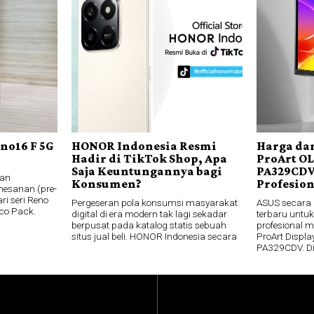
no16 F 5G
HONOR Indonesia Resmi
Harga dan
Hadir di TikTok Shop, Apa
ProArt O
Saja Keuntungannya bagi
PA329CDV
an
Konsumen?
Profesio
esanan (pre-
ri seri Reno
Pergeseran pola konsumsi masyarakat
ASUS secara
co Pack.
digital di era modern tak lagi sekadar
terbaru untuk
berpusat pada katalog statis sebuah
profesional 
situs jual beli. HONOR Indonesia secara
ProArt Disp
PA329CDV. D