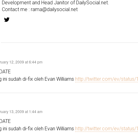
Development and Head Janitor of DailySocial.net.
Contact me :
rama@dailysocial.net
ruary 12, 2009 at 6:44 pm
DATE
 ini sudah di-fix oleh Evan Williams
http://twitter.com/ev/statu
ruary 13, 2009 at 1:44 am
DATE
 ini sudah di-fix oleh Evan Williams
http://twitter.com/ev/statu