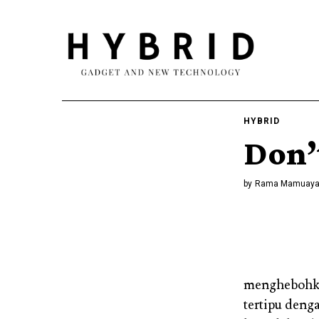
HYBRID
Don’
by
Rama Mamuay
menghebohka
tertipu deng