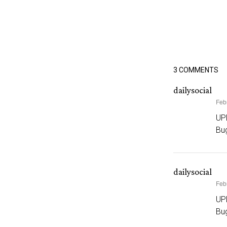
3 COMMENTS
dailysocial
Feb
says:
UP
Bug
dailysocial
Feb
says:
UP
Bug