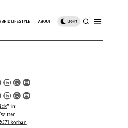
YBRID LIFESTYLE
ABOUT
LIGHT
ick
” ini
witter
2071 korban