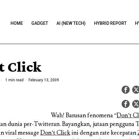
HOME
GADGET
AI (NEW TECH)
HYBRID REPORT
H
t Click
a
1 min read
February 13, 2009
Wah! Barusan fenomena “
Don’t Cl
n dunia per-Twitteran. Bayangkan, jutaan pengguna T
an viral message
Don’t Click
ini dengan rate kecepatan