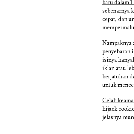
baru dalam 1
sebenarnya k
cepat, dan u
mempermaluk
Nampaknya a
penyebaran i
isinya hanya
iklan atau l
berjatuhan d
untuk mence
Celah keam
hijack cooki
jelasnya mun