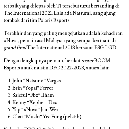
terbaik yang dilepas oleh T1 tersebut turut bertanding di
The International 2021. Lalu ada Natsumi, sang ujung
tombak dari tim Polaris Esports.
Terakhir dan yang paling mengejutkan adalah kehadiran
xNova, pemain asal Malaysia yang sempat bermain di
grand final
The International 2018 bersama PSG.LGD.
Dengan lengkapnya pemain, berikut
roster
BOOM
Esports untuk musim DPC 2022-2023, antara lain:
John
“Natsumi”
Vargas
Erin
“Yopaj”
Ferrer
Saieful
“Fbz”
Ilham
Kenny
“Xepher”
Deo
Yap
“xNova”
Jian Wei
Chai
“Mushi”
Yee Fung (pelatih)