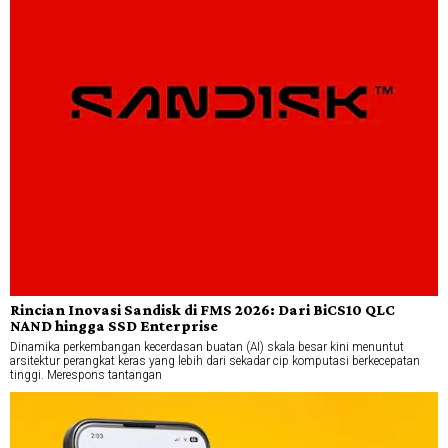
Rincian Inovasi Sandisk di FMS 2026: Dari BiCS10 QLC
NAND hingga SSD Enterprise
Dinamika perkembangan kecerdasan buatan (AI) skala besar kini menuntut
arsitektur perangkat keras yang lebih dari sekadar cip komputasi berkecepatan
tinggi. Merespons tantangan