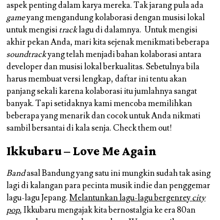
aspek penting dalam karya mereka. Tak jarang pula ada
game
yang mengandung kolaborasi dengan musisi lokal
untuk mengisi
track
lagu di dalamnya. Untuk mengisi
akhir pekan Anda, mari kita sejenak menikmati beberapa
soundtrack
yang telah menjadi bahan kolaborasi antara
developer dan musisi lokal berkualitas. Sebetulnya bila
harus membuat versi lengkap, daftar ini tentu akan
panjang sekali karena kolaborasi itu jumlahnya sangat
banyak. Tapi setidaknya kami mencoba memilihkan
beberapa yang menarik dan cocok untuk Anda nikmati
sambil bersantai di kala senja. Check them out!
Ikkubaru – Love Me Again
Band
asal Bandung yang satu ini mungkin sudah tak asing
lagi di kalangan para pecinta musik indie dan penggemar
lagu-lagu Jepang.
Melantunkan lagu-lagu bergenrey
city
pop
, Ikkubaru mengajak kita bernostalgia ke era 80an