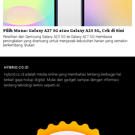
Pilih Mana: Galaxy A27 5G atau Galaxy A25 5G, Cek di Sini
Peralihan dari Samsung Galaxy A25 5G ke Galaxy A27 5G membawa
peningkatan yang dirancang untuk menjawab kebutuhan harian yang semakin
berkembang. Bukan
HYBRID.CO.ID
Hybrid.co.id adalah media online yang membahas tentang berbagai hal
terkait gaya hidup digital. Mulai dari gadget sampai dengan informasi
tentang teknologi terkini seperti AI.