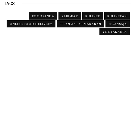
TAGS:
FOODPANDA
KLIK-EAT
KULINER
KULINERAN
ONLINE FOOD DELIVERY
PESAN ANTAR MAKANAN
PESANSAJA
YOGYAKARTA