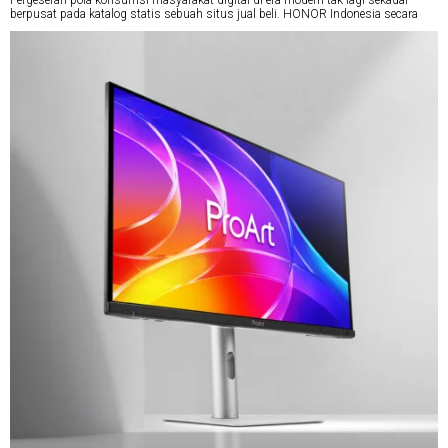
Pergeseran pola konsumsi masyarakat digital di era modern tak lagi sekadar
berpusat pada katalog statis sebuah situs jual beli. HONOR Indonesia secara