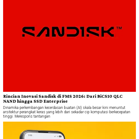
Rincian Inovasi Sandisk di FMS 2026: Dari BiCS10 QLC
NAND hingga SSD Enterprise
Dinamika perkembangan kecerdasan buatan (AI) skala besar kini menuntut
arsitektur perangkat keras yang lebih dari sekadar cip komputasi berkecepatan
tinggi. Merespons tantangan