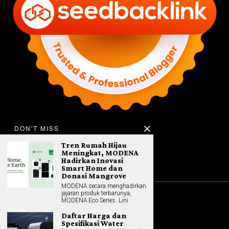
DON'T MISS
Tren Rumah Hijau
Meningkat, MODENA
Hadirkan Inovasi
Smart Home dan
Donasi Mangrove
MODENA secara menghadirkan
jajaran produk terbarunya,
MODENA Eco Series. Lini
©
2026
All rights reserved. Hybrid.co.id
Daftar Harga dan
Spesifikasi Water