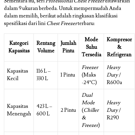
Sementara itu, seri
Professional Chest Freezer
ditawarkan
dalam 9 ukuran berbeda. Untuk mempermudah Anda
dalam memilih, berikut adalah ringkasan klasifikasi
spesifikasi dari lini
Chest Freezer
terbaru:
Mode
Kompresor
Kategori
Rentang
Jumlah
Suhu
&
Kapasitas
Volume
Pintu
Tersedia
Refrigeran
Freezer
Heavy
Kapasitas
116 L –
1 Pintu
(Maks
Duty
/
Kecil
330 L
-24°C)
R600a
Dual
Mode
Heavy
Kapasitas
423 L –
2 Pintu
(
Chiller
Duty
/
Menengah
600 L
&
R290
Freezer
)