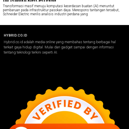
Transformasi masif menuju komputasi kecerdasan buatan (AI) menuntut
pembaruan pada infrastruktur pasokan daya. Merespons tantangan tersebut,
Schneider Electric merilis analisis industri perdana yang
HYBRID.CO.ID
Hybrid.co.id adalah media online yang membahas tentang berbagai hal
terkait gaya hidup digital. Mulai dari gadget sampai dengan informasi
tentang teknologi terkini seperti AI.