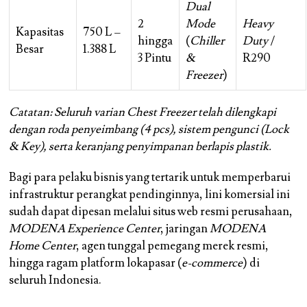
Dual
2
Mode
Heavy
Kapasitas
750 L –
hingga
(
Chiller
Duty
/
Besar
1.388 L
3 Pintu
&
R290
Freezer
)
Catatan: Seluruh varian Chest Freezer telah dilengkapi
dengan roda penyeimbang (4 pcs), sistem pengunci (Lock
& Key), serta keranjang penyimpanan berlapis plastik.
Bagi para pelaku bisnis yang tertarik untuk memperbarui
infrastruktur perangkat pendinginnya, lini komersial ini
sudah dapat dipesan melalui situs web resmi perusahaan,
MODENA Experience Center
, jaringan
MODENA
Home Center
, agen tunggal pemegang merek resmi,
hingga ragam platform lokapasar (
e-commerce
) di
seluruh Indonesia.