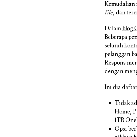
Kemudahan i
file
, dan ter
Dalam
blog 
Beberapa pe
seluruh kont
pelanggan bah
Respons mer
dengan men
Ini dia dafta
Tidak ad
Home, Pe
1TB One
Opsi ber