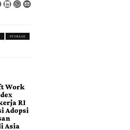
S
STORAGE
ft Work
ndex
kerja RI
i Adopsi
san
i Asia