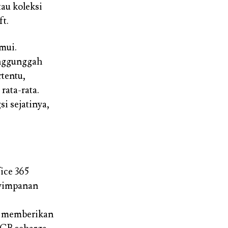
au koleksi
ft.
mui.
enggunggah
tentu,
rata-rata.
 sejatinya,
ice 365
nyimpanan
e memberikan