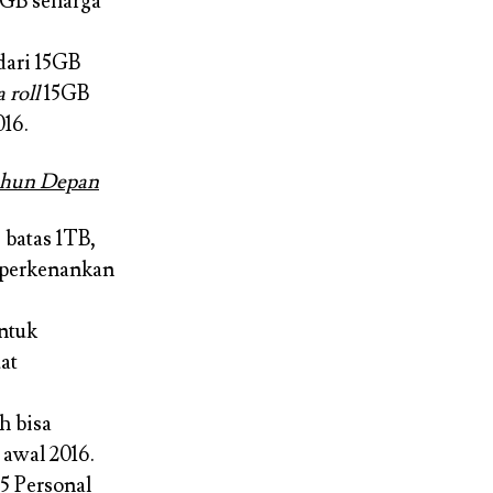
0GB seharga
dari 15GB
 roll
15GB
016.
Tahun Depan
 batas 1TB,
diperkenankan
ntuk
at
h bisa
 awal 2016.
5 Personal