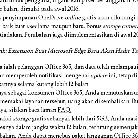
haru untuk pengguna, digantikan paket berlangganan 5
r bulan, dimulai pada awal 2016.
as penyimpanan OneDrive
online
gratis akan dikurangi 
, baik buat
user
lama maupun baru. Bonus
storage camera
itiadakan. Perubahan juga diimplementasikan di awal 2
ik:
Extension Buat Microsoft Edge Baru Akan Hadir 
a ialah pelanggan Office 365, dan data telah melampaui
an memperoleh notifikasi mengenai
update
ini, tetap 
nnya selama kurang lebih 12 bulan.
nya sebagai konsumen Office 365, Anda memutuskan u
 memakai layanan tersebut, uang akan dikembalikan. Bu
ya, silakan baca laman
FAQ
.
makai
storage
gratis sebanyak lebih dari 5GB, Anda masi
snya dalam jangka waktu 12 bulan, terhitung semenjak
bahan, Anda dapat menebus paket langganan Office 36