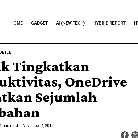
HOME
GADGET
AI (NEW TECH)
HYBRID REPORT
H
OBILE
k Tingkatkan
uktivitas, OneDrive
tkan Sejumlah
bahan
1 min read
November 4, 2015