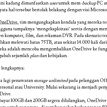
ni kadang dimanfaatkan
user
untuk mem-
backup
PC at
nyata hal tersebut bertolak belakang dengan visi Microso
OneDrive
, tim mengungkapkan kendala yang mereka te
ngguna tampaknya ‘mengeksploitasi’ servis dengan m
en komputer, film, dan rekaman DVR. Pada skenario ter
kan melewati batas 75TB, atau sekitar 14.000 kali dari 
eka adalah mencoba mengembalikan OneDrive ke fungsi
gubah sejumlah
plan
dan kebijakan.
r lengkapnya:
a lagi penawaran
storage unlimited
pada pelanggan Off
rsonal atau University. Mulai sekarang ia menjadi pe
Drive.
bayar 100GB dan 200GB segera dihilangkan, OneDriv