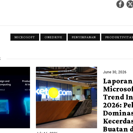
MICROSOFT
ONEDRIVE
PENYIMPANAN
PRODUKTIVITA
S
June 30, 2026
Laporan
Microso
Trend I
2026: Pe
Dominas
Kecerda
Buatan d