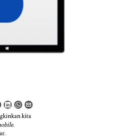
kinkan kita
obile
.
ar.