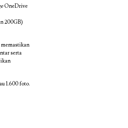
ge
OneDrive
an 200GB)
i memastikan
ntar serta
jikan
 1.600 foto.