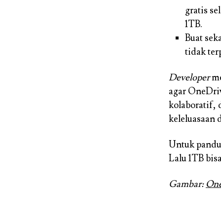
gratis s
1TB.
Buat se
tidak te
Developer
me
agar OneDriv
kolaboratif,
keleluasaan d
Untuk pandu
Lalu 1TB bis
Gambar:
One