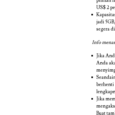
pilihan 
US$ 2 pe
Kapasit
jadi 5GB
segera d
Info menar
Jika And
Anda ak
menyimpa
Seandai
berhenti
lengkapn
Jika me
mengakse
Buat tam