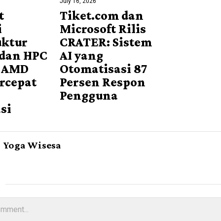
July 16, 2026
t
Tiket.com dan
i
Microsoft Rilis
uktur
CRATER: Sistem
 dan HPC
AI yang
 AMD
Otomatisasi 87
rcepat
Persen Respon
Pengguna
si
Yoga Wisesa