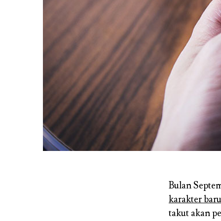
Bulan Septe
karakter bar
takut akan p