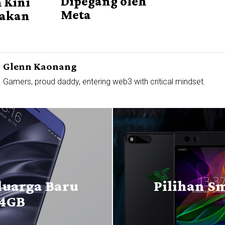
Dipegang oleh
 Kini
Meta
nakan
Glenn Kaonang
Gamers, proud daddy, entering web3 with critical mindset.
luarga Baru
Pilihan S
 4GB