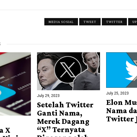
MEDIA SOSIAL
TWEET
TWITTER
UP
S
July 25, 2023
July 29, 2023
Elon Mu
Setelah Twitter
Nama da
Ganti Nama,
Twitter 
Merek Dagang
“X” Ternyata
a X