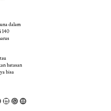
guna dalam
i 140
harus
tau
kan batasan
ya bisa