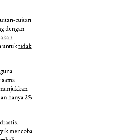
cuitan-cuitan
ang dengan
pakan
n untuk
tidak
gguna
g sama
menunjukkan
dan hanya 2%
drastis.
asyik mencoba