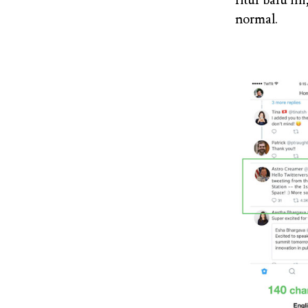
fitur baru in
normal.