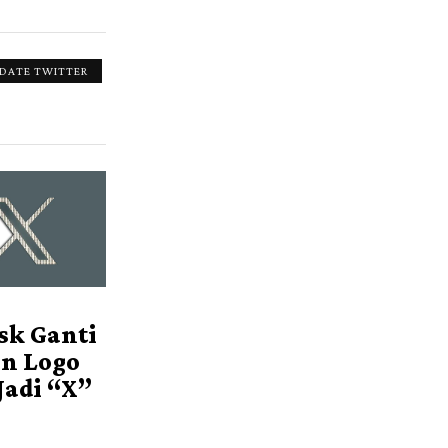
DATE TWITTER
sk Ganti
n Logo
Jadi “X”