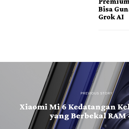
Premium
Bisa Gu
Grok AI
PREVIOUS STORY
Xiaomi Mi 6 Kedatangan Ke
yang Berbekal RAM