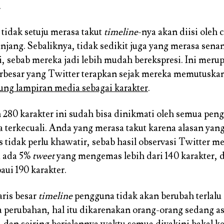
.
tidak setuju merasa takut
timeline
-nya akan diisi oleh 
anjang. Sebaliknya, tidak sedikit juga yang merasa sen
i, sebab mereka jadi lebih mudah berekspresi. Ini meru
rbesar yang Twitter terapkan sejak mereka memutuska
ung lampiran media sebagai karakter
.
n 280 karakter ini sudah bisa dinikmati oleh semua pen
a terkecuali. Anda yang merasa takut karena alasan yan
as tidak perlu khawatir, sebab hasil observasi Twitter 
 ada 5%
tweet
yang mengemas lebih dari 140 karakter, 
ui 190 karakter.
aris besar
timeline
pengguna tidak akan berubah terlalu 
 perubahan, hal itu dikarenakan orang-orang sedang 