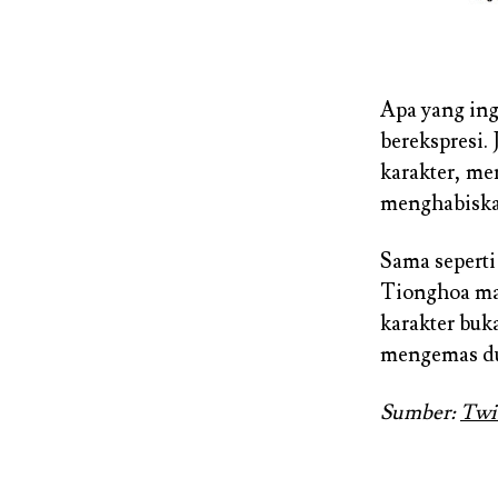
Apa yang in
berekspresi.
karakter, mer
menghabiska
Sama seperti
Tionghoa mas
karakter buk
mengemas dua
Sumber:
Twi