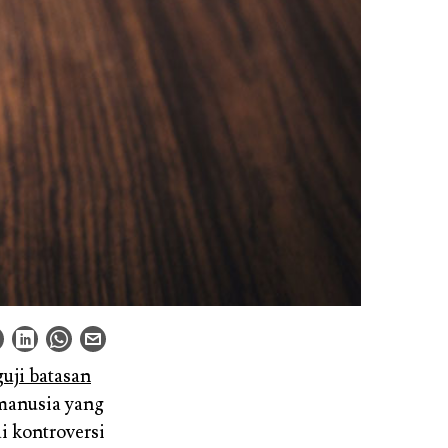
uji batasan
 manusia yang
i kontroversi