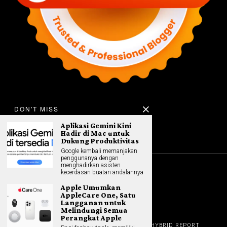
DON'T MISS
Aplikasi Gemini Kini
Hadir di Mac untuk
Dukung Produktivitas
Google kembali memanjakan
penggunanya dengan
menghadirkan asisten
kecerdasan buatan andalannya
©
2026
All rights reserved. Hybrid.co.id
Apple Umumkan
AppleCare One, Satu
Langganan untuk
Melindungi Semua
GADGET
Perangkat Apple
HOME
REVIEW
GAME NEWS
AI (NEW TECH)
HYBRID REPORT