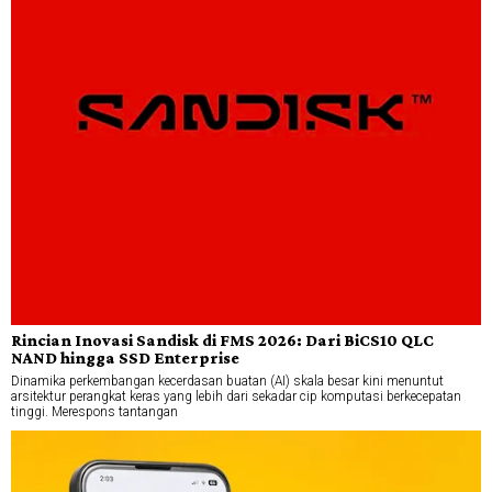
Rincian Inovasi Sandisk di FMS 2026: Dari BiCS10 QLC
NAND hingga SSD Enterprise
Dinamika perkembangan kecerdasan buatan (AI) skala besar kini menuntut
arsitektur perangkat keras yang lebih dari sekadar cip komputasi berkecepatan
tinggi. Merespons tantangan