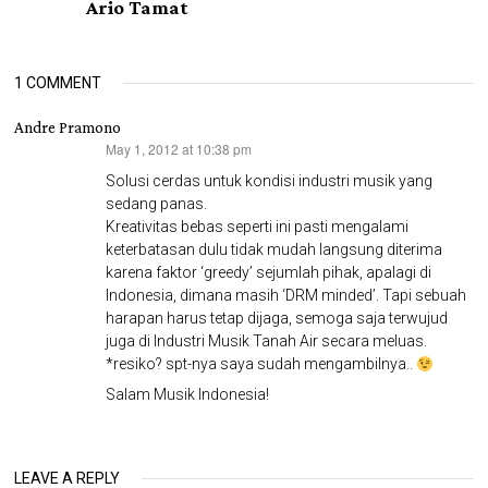
Ario Tamat
1 COMMENT
Andre Pramono
May 1, 2012 at 10:38 pm
says:
Solusi cerdas untuk kondisi industri musik yang
sedang panas.
Kreativitas bebas seperti ini pasti mengalami
keterbatasan dulu tidak mudah langsung diterima
karena faktor ‘greedy’ sejumlah pihak, apalagi di
Indonesia, dimana masih ‘DRM minded’. Tapi sebuah
harapan harus tetap dijaga, semoga saja terwujud
juga di Industri Musik Tanah Air secara meluas.
*resiko? spt-nya saya sudah mengambilnya..
Salam Musik Indonesia!
LEAVE A REPLY