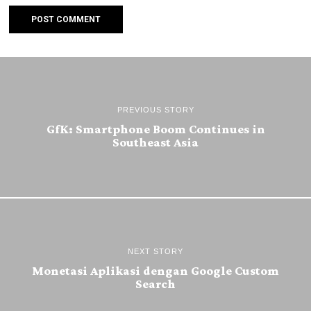
PREVIOUS STORY
GfK: Smartphone Boom Continues in
Southeast Asia
NEXT STORY
Monetasi Aplikasi dengan Google Custom
Search