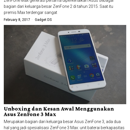
ZenFone Max generasi pertama diperkenalkan Asus sebagai
bagian dari keluarga besar ZenFone 2 di tahun 2015. Saat itu
premis Max terdengar sangat
February 8, 2017
Gadget DS
Unboxing dan Kesan Awal Menggunakan
Asus ZenFone 3 Max
Merupakan bagian dari keluarga besar Asus ZenFone 3, ada dua
hal yang jadi spesialisasi ZenFone 3 Max: unit baterai berkapasitas