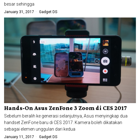
besar sehingga
January 31, 2017
Gadget DS
Hands-On Asus ZenFone 3 Zoom di CES 2017
Sebelum beralih ke generasi selanjutnya, Asus menyingkap dua
handset ZenFone baru di CES 2017. Kamera boleh dikatakan
sebagai elemen unggulan dari kedua
January 11, 2017
Gadget DS