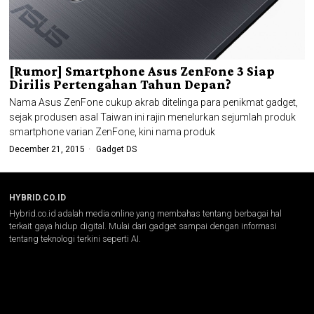
[Rumor] Smartphone Asus ZenFone 3 Siap
Dirilis Pertengahan Tahun Depan?
Nama Asus ZenFone cukup akrab ditelinga para penikmat gadget,
sejak produsen asal Taiwan ini rajin menelurkan sejumlah produk
smartphone varian ZenFone, kini nama produk
December 21, 2015
Gadget DS
HYBRID.CO.ID
Hybrid.co.id adalah media online yang membahas tentang berbagai hal
terkait gaya hidup digital. Mulai dari gadget sampai dengan informasi
tentang teknologi terkini seperti AI.