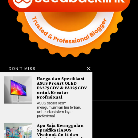
DON'T MISS
Harga dan Spesifikasi
ASUS ProArt OLED
PA279CDV & PA329CDV
untuk Kreator
Profesional
ASUS secara resmi
mengumumkan lini terbaru
untuk ekosistem layar
©
2026
All rights reserved. Hybrid.co.id
profesional
Apa Saja Keunggulan
Spesifikasi ASUS
Vivobook Go 14 dan