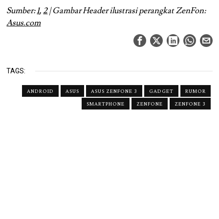
Sumber:
1
,
2
| Gambar Header ilustrasi perangkat ZenFon:
Asus.com
TAGS:
ANDROID
ASUS
ASUS ZENFONE 3
GADGET
RUMOR
SMARTPHONE
ZENFONE
ZENFONE 3