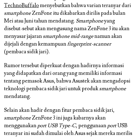
TechnoBuffalo
menyebutkan bahwa varian teranyar dari
smartphone
ZenFone itu dikabarkan dirilis pada bulan
Mei atau Juni tahun mendatang.
Smartphone
yang
disebut-sebut akan mengusung nama
ZenFone 3
itu akan
menyasar jajaran
smartphone mid-range
namun akan
dijejali dengan kemampuan
fingerprint-scanner
(pembaca sidik jari).
Rumor tersebut diperkuat dengan hadirnya informasi
yang didapatkan dari orang yang memiliki informasi
tentang pemasok Asus, bahwa Asustek akan mengadopsi
teknologi pembaca sidik jari untuk produk
smartphone
mendatang.
Selain akan hadir dengan fitur pembaca sidik jari,
smartphone
ZenFone 3 ini juga kabarnya akan
menggunakan
port USB Type-C
, penggunaan
port
USB
teranyar ini sudah dimulai oleh Asus sejak mereka merilis