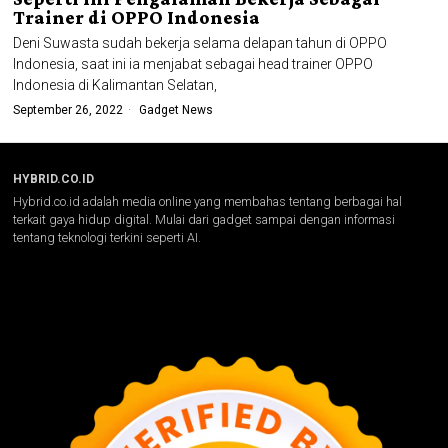
Trainer di OPPO Indonesia
Deni Suwasta sudah bekerja selama delapan tahun di OPPO
Indonesia, saat ini ia menjabat sebagai head trainer OPPO
Indonesia di Kalimantan Selatan,
September 26, 2022
Gadget News
HYBRID.CO.ID
Hybrid.co.id adalah media online yang membahas tentang berbagai hal
terkait gaya hidup digital. Mulai dari gadget sampai dengan informasi
tentang teknologi terkini seperti AI.