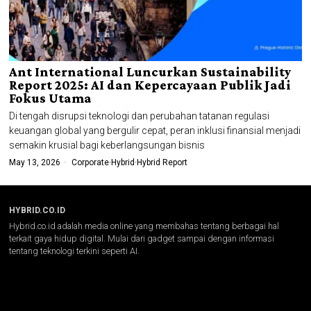
Ant International Luncurkan Sustainability
Report 2025: AI dan Kepercayaan Publik Jadi
Fokus Utama
Di tengah disrupsi teknologi dan perubahan tatanan regulasi
keuangan global yang bergulir cepat, peran inklusi finansial menjadi
semakin krusial bagi keberlangsungan bisnis
May 13, 2026
Corporate
·
Hybrid
·
Hybrid Report
HYBRID.CO.ID
Hybrid.co.id adalah media online yang membahas tentang berbagai hal
terkait gaya hidup digital. Mulai dari gadget sampai dengan informasi
tentang teknologi terkini seperti AI.