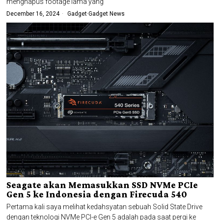
menghapus footage lama yang
December 16, 2024
Gadget
·
Gadget News
Seagate akan Memasukkan SSD NVMe PCIe
Gen 5 ke Indonesia dengan Firecuda 540
Pertama kali saya melihat kedahsyatan sebuah Solid State Drive
dengan teknologi NVMe PCI-e Gen 5 adalah pada saat pergi ke