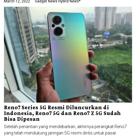
March 12, 2022
Gadget News
·
Hybrid
·
News*
Reno7 Series 5G Resmi Diluncurkan di
Indonesia, Reno7 5G dan Reno7 Z 5G Sudah
Bisa Dipesan
Setelah penantian yang mendebarkan, akhirnya perangkat Reno7
yang telah mendukung jaringan 5G resmi dirilis untuk pasar