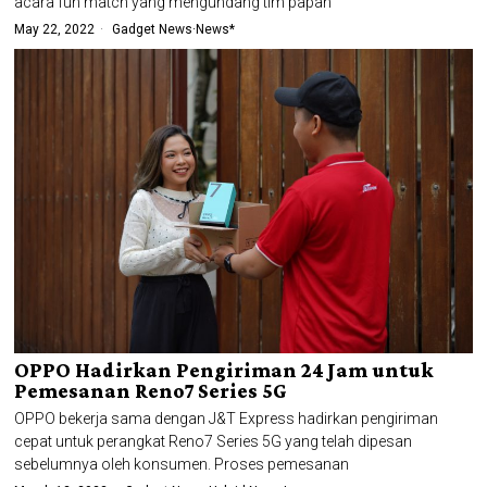
acara fun match yang mengundang tim papan
May 22, 2022
Gadget News
·
News*
OPPO Hadirkan Pengiriman 24 Jam untuk
Pemesanan Reno7 Series 5G
OPPO bekerja sama dengan J&T Express hadirkan pengiriman
cepat untuk perangkat Reno7 Series 5G yang telah dipesan
sebelumnya oleh konsumen. Proses pemesanan