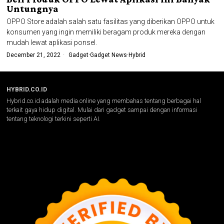
Untungnya
OPPO Store adalah salah satu fasilitas yang diberikan OPPO untuk
konsumen yang ingin memiliki beragam produk mereka dengan
mudah lewat aplikasi ponsel.
December 21, 2022
Gadget
·
Gadget News
·
Hybrid
HYBRID.CO.ID
Hybrid.co.id adalah media online yang membahas tentang berbagai hal
terkait gaya hidup digital. Mulai dari gadget sampai dengan informasi
tentang teknologi terkini seperti AI.