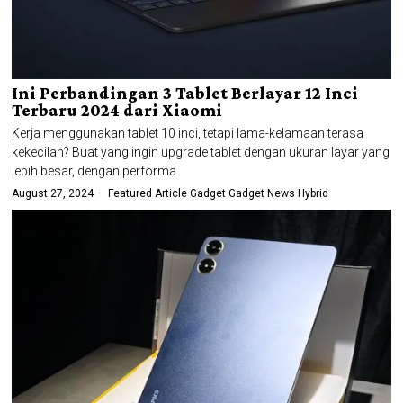
Ini Perbandingan 3 Tablet Berlayar 12 Inci
Terbaru 2024 dari Xiaomi
Kerja menggunakan tablet 10 inci, tetapi lama-kelamaan terasa
kekecilan? Buat yang ingin upgrade tablet dengan ukuran layar yang
lebih besar, dengan performa
August 27, 2024
Featured Article
·
Gadget
·
Gadget News
·
Hybrid