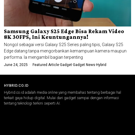
Samsung Galaxy S25 Edge Bisa Rekam Video
8K 30FPS, Ini Keuntungannya!
Nongol sebagai versi Galaxy S25 Series paling tipis, Galaxy S25
Edge datang tanpa mengorbankan kemampuan kamera maupun
performa. Ia mengambil bagian terpenting
June 24, 2025
Featured Article
·
Gadget
·
Gadget News
·
Hybrid
HYBRID.CO.ID
Hybrid.co.id adalah media online yang membahas tentang berbagai hal
terkait gaya hidup digital. Mulai dari gadget sampai dengan informasi
tentang teknologi terkini seperti AI.