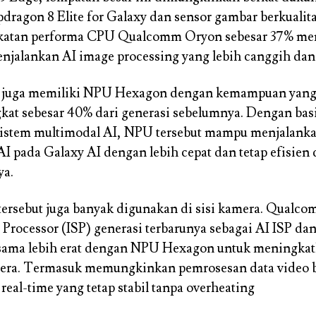
dragon 8 Elite for Galaxy dan sensor gambar berkual
katan performa CPU Qualcomm Oryon sebesar 37% m
njalankan AI image processing yang lebih canggih dan 
t juga memiliki NPU Hexagon dengan kemampuan yang 
kat sebesar 40% dari generasi sebelumnya. Dengan bas
 sistem multimodal AI, NPU tersebut mampu menjalank
I pada Galaxy AI dengan lebih cepat dan tetap efisien
ya.
ersebut juga banyak digunakan di sisi kamera. Qualc
 Processor (ISP) generasi terbarunya sebagai AI ISP dan
 sama lebih erat dengan NPU Hexagon untuk meningkat
mera. Termasuk memungkinkan pemrosesan data video b
 real-time yang tetap stabil tanpa overheating