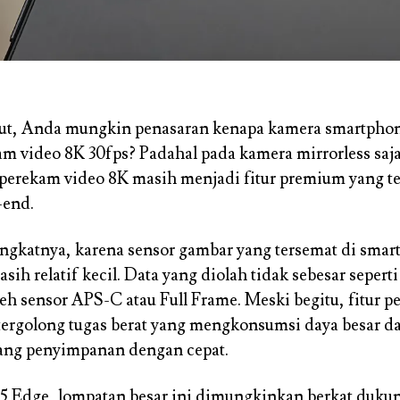
jut, Anda mungkin penasaran kenapa kamera smartpho
m video 8K 30fps? Padahal pada kamera mirrorless saja
rekam video 8K masih menjadi fitur premium yang te
-end.
ingkatnya, karena sensor gambar yang tersemat di sma
ih relatif kecil. Data yang diolah tidak sebesar sepert
leh sensor APS-C atau Full Frame. Meski begitu, fitur 
ergolong tugas berat yang mengkonsumsi daya besar da
ang penyimpanan dengan cepat.
5 Edge, lompatan besar ini dimungkinkan berkat duku