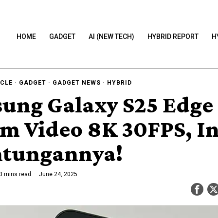
HOME
GADGET
AI (NEW TECH)
HYBRID REPORT
H
ICLE
·
GADGET
·
GADGET NEWS
·
HYBRID
ung Galaxy S25 Edge 
m Video 8K 30FPS, In
tungannya!
3 mins read
June 24, 2025