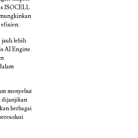
itas ISOCELL
emungkinkan
efisien.
jauh lebih
is AI Engine
an
 dalam
omm menyebut
 dijanjikan
kan berbagai
eresolusi