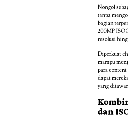
Nongol sebag
tanpa mengo
bagian terpe
200MP ISOCE
resolusi hin
Diperkuat ch
mampu menjad
para content
dapat mereka
yang ditawar
Kombin
dan IS