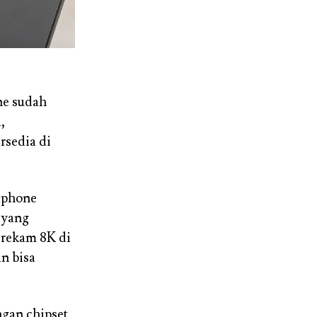
ne sudah
,
rsedia di
rtphone
i yang
perekam 8K di
n bisa
ngan chipset