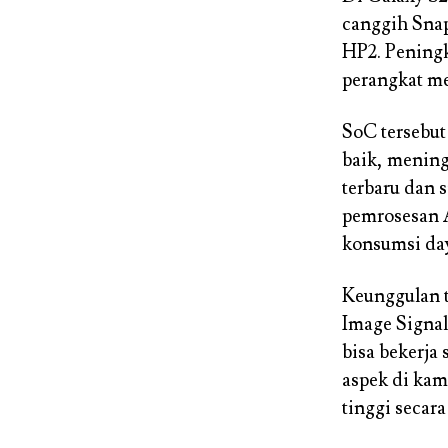
canggih Snap
HP2. Pening
perangkat me
SoC tersebu
baik, mening
terbaru dan
pemrosesan A
konsumsi da
Keunggulan t
Image Signal
bisa bekerja
aspek di ka
tinggi secara