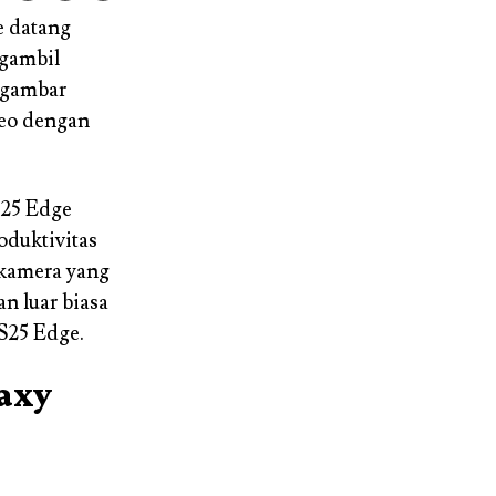
e datang
gambil
r gambar
eo dengan
S25 Edge
oduktivitas
 kamera yang
n luar biasa
 S25 Edge.
laxy