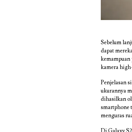
Sebelum lan
dapat mereka
kemampuan pe
kamera high
Penjelasan s
ukurannya mas
dihasilkan o
smartphone t
menguras ru
Di Galaxy S2