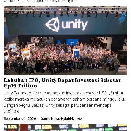
October 5, 2020
Esports Ecosystem
·
Hybrid
Lakukan IPO, Unity Dapat Investasi Sebesar
Rp19 Triliun
Unity Technologies mendapatkan investasi sebesar US$1,3 miliar
ketika mereka melakukan penawaran saham perdana minggu lalu.
Dengan begitu, valuasi Unity sebagai perusahaan mencapai
US$13,6
September 21, 2020
Game News
·
Hybrid
·
News*