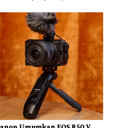
anon Umumkan EOS R50 V,