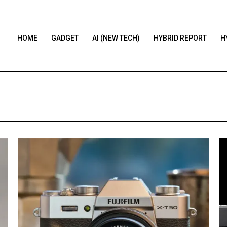
HOME
GADGET
AI (NEW TECH)
HYBRID REPORT
H