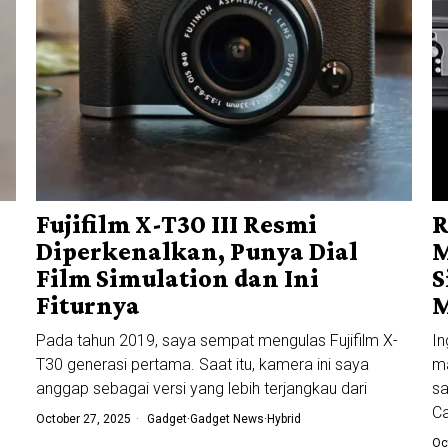
Fujifilm X-T30 III Resmi
R
Diperkenalkan, Punya Dial
M
Film Simulation dan Ini
S
Fiturnya
Pada tahun 2019, saya sempat mengulas Fujifilm X-
In
T30 generasi pertama. Saat itu, kamera ini saya
ma
anggap sebagai versi yang lebih terjangkau dari
sa
C
October 27, 2025
Gadget
·
Gadget News
·
Hybrid
Oc