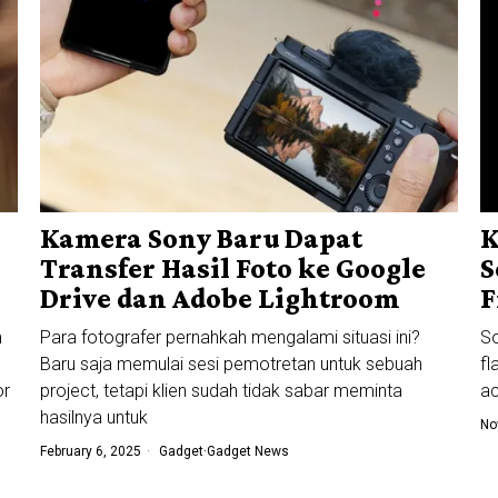
Kamera Sony Baru Dapat
K
Transfer Hasil Foto ke Google
S
Drive dan Adobe Lightroom
F
m
Para fotografer pernahkah mengalami situasi ini?
S
Baru saja memulai sesi pemotretan untuk sebuah
fl
or
project, tetapi klien sudah tidak sabar meminta
ac
hasilnya untuk
No
February 6, 2025
Gadget
·
Gadget News