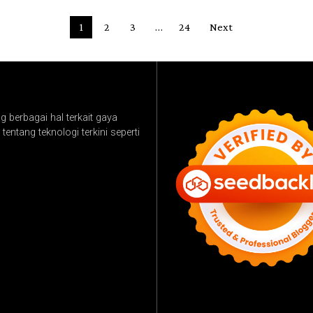
1
2
3
…
24
Next
 berbagai hal terkait gaya
tentang teknologi terkini seperti