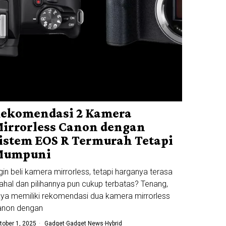
ekomendasi 2 Kamera
irrorless Canon dengan
istem EOS R Termurah Tetapi
Mumpuni
gin beli kamera mirrorless, tetapi harganya terasa
hal dan pilihannya pun cukup terbatas? Tenang,
ya memiliki rekomendasi dua kamera mirrorless
anon dengan
tober 1, 2025
Gadget
·
Gadget News
·
Hybrid