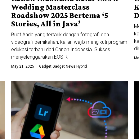
Wedding Masterclass
K
Roadshow 2025 Bertema ‘5
D
Stories, All in Java’
Me
ka
Buat Anda yang tertarik dengan fotografi dan
ka
videografi pernikahan, kalian wajib mengikuti program
di
edukasi terbaru dari Canon Indonesia. Sukses
menyelenggarakan EOS R
Ma
May 21, 2025
Gadget
·
Gadget News
·
Hybrid