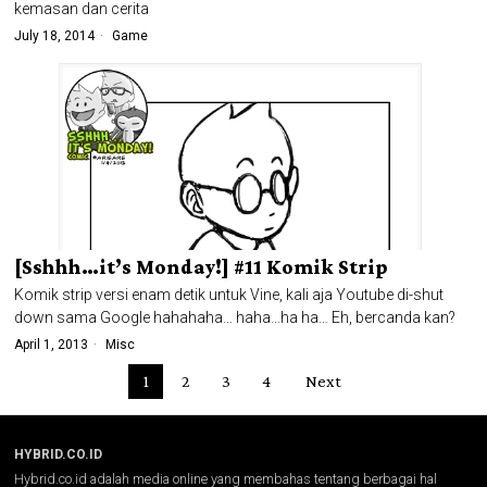
kemasan dan cerita
July 18, 2014
Game
[Sshhh…it’s Monday!] #11 Komik Strip
Komik strip versi enam detik untuk Vine, kali aja Youtube di-shut
down sama Google hahahaha… haha…ha ha… Eh, bercanda kan?
April 1, 2013
Misc
1
2
3
4
Next
HYBRID.CO.ID
Hybrid.co.id adalah media online yang membahas tentang berbagai hal